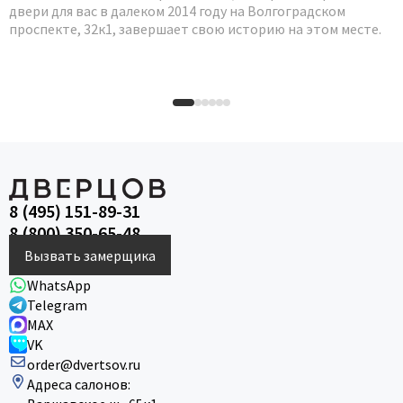
двери для вас в далеком 2014 году на Волгоградском
проспекте, 32к1, завершает свою историю на этом месте.
8 (495) 151-89-31
8 (800) 350-65-48
Вызвать замерщика
WhatsApp
Telegram
MAX
VK
order@dvertsov.ru
Адреса салонов: