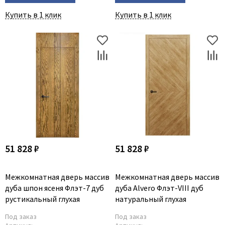
Poseidon
Купить в 1 клик
Купить в 1 клик
Profil Doors
Profilo Porte
Protector
Regidoors
STR
Torex
Tupai
Uberture
Valcomp
51 828 ₽
51 828 ₽
Venezia Unique
Verum
Межкомнатная дверь массив
Межкомнатная дверь массив
Viporte
дуба шпон ясеня Флэт-7 дуб
дуба Alvero Флэт-VIII дуб
Zadoor
рустикальный глухая
натуральный глухая
Под заказ
Под заказ