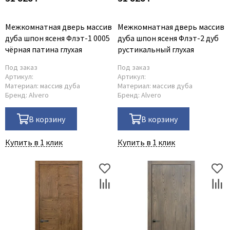
Adden Bau
Межкомнатная дверь массив
Межкомнатная дверь массив
AGB
дуба шпон ясеня Флэт-1 0005
дуба шпон ясеня Флэт-2 дуб
Albero
чёрная патина глухая
рустикальный глухая
Aldeghi Luigi
Под заказ
Под заказ
Alvero
Артикул:
Артикул:
Материал:
массив дуба
Материал:
массив дуба
Archie
Бренд:
Alvero
Бренд:
Alvero
Armadillo
В корзину
В корзину
Aurum Doors
Belwooddoors
Купить в 1 клик
Купить в 1 клик
Bravo
Brandoors
Bussare
Comaglio
Comit
Covali