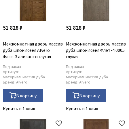
Dircode
Eclisse
El Porta
51 828 ₽
51 828 ₽
Fantom
Fimet
Межкомнатная дверь массив
Межкомнатная дверь массив
дуба шпон ясеня Alvero
дуба шпон ясеня Флэт-4 0005
Fratelli Cattini
Флэт-3 аликанто глухая
глухая
Fuaro
Под заказ
Под заказ
GlassTur
Артикул:
Артикул:
Материал:
массив дуба
Материал:
массив дуба
Griffwerk
Бренд:
Alvero
Бренд:
Alvero
Hausdoors
HSU
В корзину
В корзину
Kapelli
Купить в 1 клик
Купить в 1 клик
Krona Koblenz
Komfort Doors