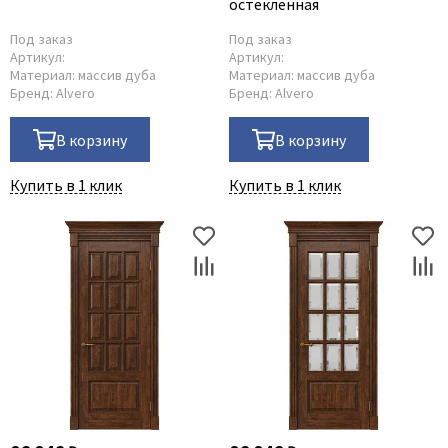
остеклённая
Под заказ
Под заказ
Артикул:
Артикул:
Материал:
массив дуба
Материал:
массив дуба
Бренд:
Alvero
Бренд:
Alvero
В корзину
В корзину
Купить в 1 клик
Купить в 1 клик