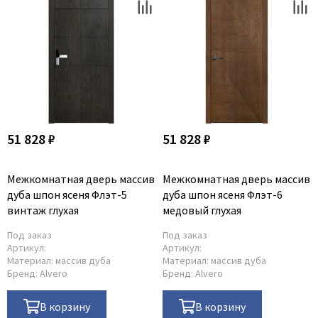
Legend
LiGa
Line Doors
Lockstyle
Luxor
Miksal
Milyana
51 828 ₽
51 828 ₽
Morelli
Ofram
Межкомнатная дверь массив
Межкомнатная дверь массив
Optima Porte
дуба шпон ясеня Флэт-5
дуба шпон ясеня Флэт-6
винтаж глухая
медовый глухая
Oro - Oro
Philips
Под заказ
Под заказ
Артикул:
Артикул:
Porta Di Parma
Материал:
массив дуба
Материал:
массив дуба
Бренд:
Alvero
Бренд:
Alvero
Porte Vista
Portika
В корзину
В корзину