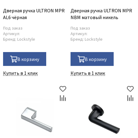
Adden Bau
Дверная ручка ULTRON MPR
Дверная ручка ULTRON MPR
AL6 чёрная
NBM матовый никель
AGB
Albero
Под заказ
Под заказ
Артикул:
Артикул:
Aldeghi Luigi
Бренд:
Lockstyle
Бренд:
Lockstyle
Alvero
Archie
В корзину
В корзину
Armadillo
Купить в 1 клик
Aurum Doors
Купить в 1 клик
Belwooddoors
Bravo
Brandoors
Bussare
Comaglio
Comit
Covali