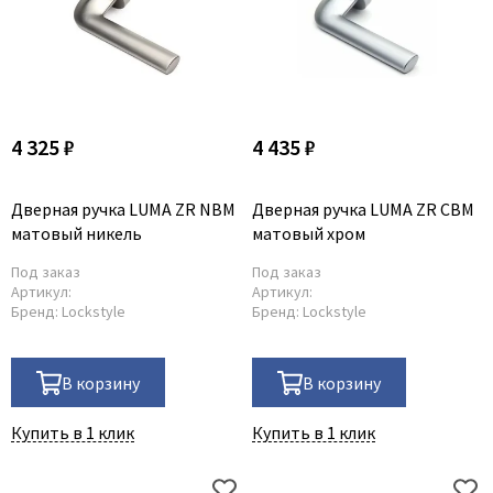
Legend
LiGa
Line Doors
Lockstyle
Luxor
4 325 ₽
4 435 ₽
Miksal
Milyana
Дверная ручка LUMA ZR NBM
Дверная ручка LUMA ZR CBM
Morelli
матовый никель
матовый хром
Ofram
Под заказ
Под заказ
Артикул:
Артикул:
Optima Porte
Бренд:
Lockstyle
Бренд:
Lockstyle
Oro - Oro
Philips
В корзину
В корзину
Porta Di Parma
Porte Vista
Купить в 1 клик
Купить в 1 клик
Portika