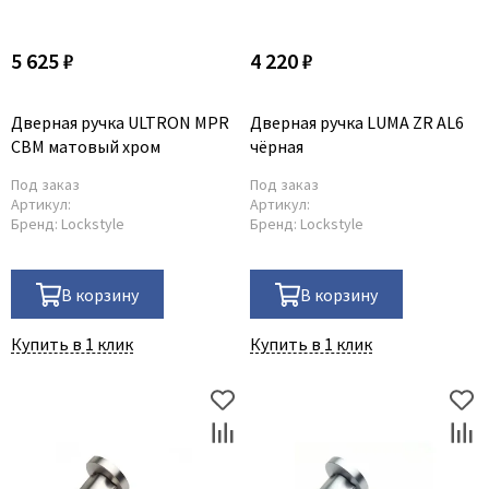
Dircode
5 625 ₽
4 220 ₽
Eclisse
El Porta
Дверная ручка ULTRON MPR
Дверная ручка LUMA ZR AL6
Fantom
CBM матовый хром
чёрная
Fimet
Под заказ
Под заказ
Fratelli Cattini
Артикул:
Артикул:
Бренд:
Lockstyle
Бренд:
Lockstyle
Fuaro
GlassTur
Griffwerk
В корзину
В корзину
Hausdoors
Купить в 1 клик
Купить в 1 клик
HSU
Kapelli
Krona Koblenz
Komfort Doors