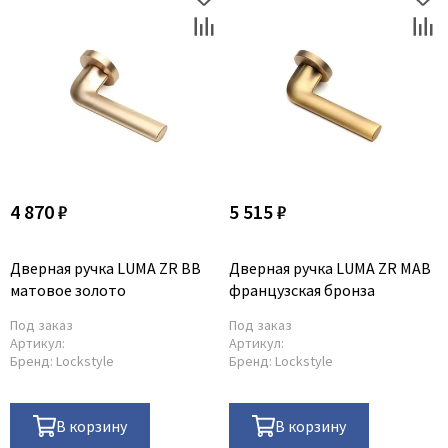
Poseidon
Profil Doors
Profilo Porte
Protector
Regidoors
STR
Torex
4 870 ₽
5 515 ₽
Tupai
Uberture
Дверная ручка LUMA ZR BB
Дверная ручка LUMA ZR MAB
Valcomp
матовое золото
французская бронза
Venezia Unique
Под заказ
Под заказ
Verum
Артикул:
Артикул:
Бренд:
Lockstyle
Бренд:
Lockstyle
Viporte
Zadoor
В корзину
В корзину