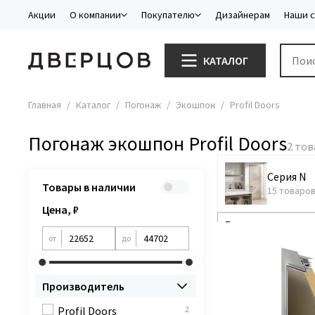
Акции
О компании
Покупателю
Дизайнерам
Наши 
КАТАЛОГ
Главная
Каталог
Погонаж
Экошпон
Profil Doors
Погонаж экошпон Profil Doors
Серия N
Товары в наличии
15 товаро
Цена, ₽
от
до
Производитель
Profil Doors
2