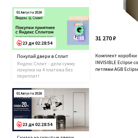
01 Августа 2026
31 270 ₽
23 дн 02:28:54
Комплект коробки
Покупай двери в Сплит
INVISIBLE Eclipse 
Яндекс Сплит - дели сумму
петлями AGB Eclipse
покупки на 4 платежа без
переплат!
01 Августа 2026
23 дн 02:28:54
Скидка на скрытые двери