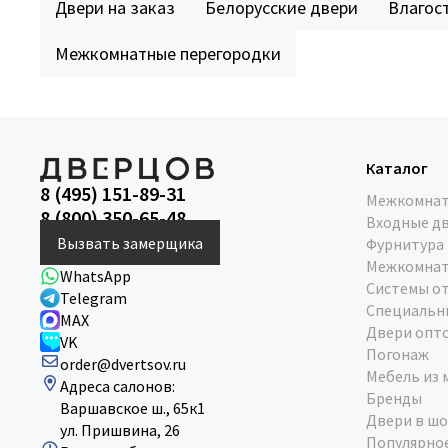
Двери на заказ
Белорусские двери
Влагос
Межкомнатные перегородки
Каталог
8 (495) 151-89-31
Межкомнат
8 (800) 350-65-48
Входные д
Вызвать замерщика
Фурнитура
Межкомнат
WhatsApp
Системы о
Telegram
Специальн
MAX
Двери опт
VK
Погонаж
order@dvertsov.ru
Мебель из 
Адреса салонов:
Бренды
Варшавское ш., 65к1
Двери в шо
ул. Пришвина, 26
Популярно