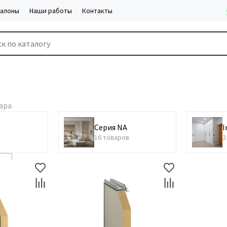
салоны
Наши работы
Контакты
Серия NA
I
в
16 товаров
2