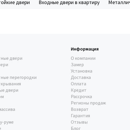
тойкие двери
Входные двери в квартиру
Металлич
Информация
ные двери
О компании
вери
Замер
Установка
ные перегородки
Доставка
ткрывания
Оплата
ые двери
Кредит
ом
Рассрочка
Регионы продаж
массива
Возврат
Гарантия
у-руме
Отзывы
е
Блог