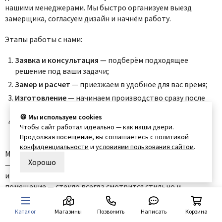
нашими менеджерами. Мы быстро организуем выезд
замерщика, согласуем дизайн и начнём работу.
Этапы работы с нами:
Заявка и консультация
— подберём подходящее
решение под ваши задачи;
Замер и расчет
— приезжаем в удобное для вас время;
Изготовление
— начинаем производство сразу после
утверждения проекта;
🍪 Мы используем cookies
Доставка и монтаж
— аккуратно доставляем и
Чтобы сайт работал идеально — как наши двери.
устанавливаем перегородку.
Продолжая посещение, вы соглашаетесь с
политикой
конфиденциальности
и
условиями пользования сайтом
.
Мы уверены: качественная перегородка из стекла на заказ
Хорошо
— это не роскошь, а удобный и функциональный элемент
интерьера. Будь то квартира, офис или коммерческое
помещение — стекло всегда смотрится стильно и
современно.
Каталог
Магазины
Позвонить
Написать
Корзина
Популярные категории: