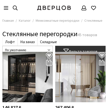
Межкомнатные перегородки
Все товары
Главная
Каталог
Межкомнатные перегородки
Стеклянные
Алюминиевые
Стеклянные перегородки
Раздвижные
Лофт
На заказ
Складные
Стеклянные
Офисные
Фильтр товаров
Деревянные
Душевые
Каскадные
146 827 ₽
267 406 ₽