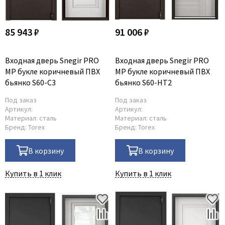
Dircode
Eclisse
85 943 ₽
91 006 ₽
El Porta
Fantom
Входная дверь Snegir PRO
Входная дверь Snegir PRO
MP букле коричневый ПВХ
MP букле коричневый ПВХ
Fimet
бьянко S60-C3
бьянко S60-HT2
Fratelli Cattini
Под заказ
Под заказ
Fuaro
Артикул:
Артикул:
Материал:
сталь
Материал:
сталь
GlassTur
Бренд:
Torex
Бренд:
Torex
Griffwerk
Hausdoors
В корзину
В корзину
HSU
Купить в 1 клик
Купить в 1 клик
Kapelli
Krona Koblenz
Komfort Doors