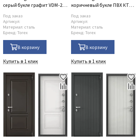
серый букле графит VDM-2
коричневый букле ПВХ КТ
ПВХ бьянко S60-С1
белый SA-CM
Под заказ
Под заказ
Артикул:
Артикул:
Материал:
сталь
Материал:
сталь
Бренд:
Torex
Бренд:
Torex
В корзину
В корзину
Купить в 1 клик
Купить в 1 клик