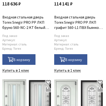
118 636 ₽
114 141 ₽
Входная стальная дверь
Входная стальная дверь
Torex Snegir PRO PP ЛКП
Torex Snegir PRO PP ЛКП
бруно S60-NС-2 KT белый
графит S60-L1 ПВХ бьянко
S60-NС-2
S60-L1
Под заказ
Под заказ
Артикул:
Артикул:
Материал:
сталь
Материал:
сталь
Бренд:
Torex
Бренд:
Torex
В корзину
В корзину
Купить в 1 клик
Купить в 1 клик