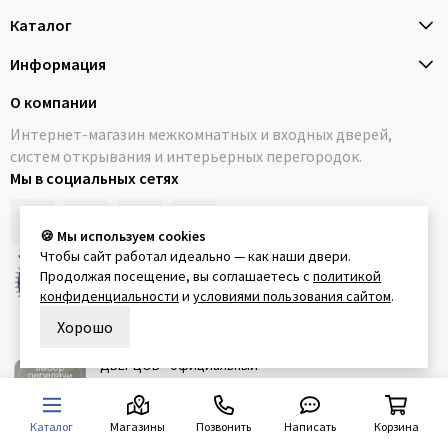
Каталог
Информация
О компании
Интернет-магазин межкомнатных и входных дверей,
систем открывания и интерьерных перегородок.
Мы в социальных сетях
🍪 Мы используем cookies
Чтобы сайт работал идеально — как наши двери.
ДВЕРЦОВ® является
Продолжая посещение, вы соглашаетесь с
политикой
зарегистрированным
конфиденциальности
и
условиями пользования сайтом
.
товарным знаком
Хорошо
ДВЕРЦОВ® официальный
партнёр телепроекта
"Квартирный вопрос"
Каталог
Магазины
Позвонить
Написать
Корзина