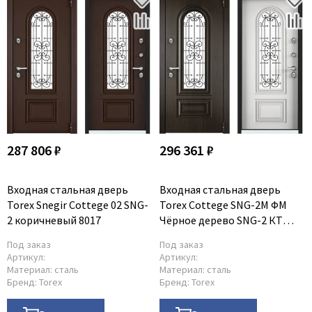
287 806 ₽
296 361 ₽
Входная стальная дверь
Входная стальная дверь
Torex Snegir Cottege 02 SNG-
Torex Cottege SNG-2M ФM
2 коричневый 8017
Чёрное дерево SNG-2 КТ
белый
Под заказ
Под заказ
Артикул:
Артикул:
Материал:
сталь
Материал:
сталь
Бренд:
Torex
Бренд:
Torex