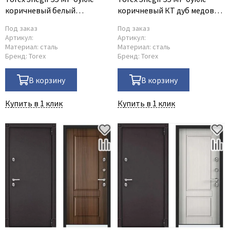
коричневый белый
коричневый КТ дуб медовый
перламутр S55-NC-4
S55-NC-2
Под заказ
Под заказ
Артикул:
Артикул:
Материал:
сталь
Материал:
сталь
Бренд:
Torex
Бренд:
Torex
В корзину
В корзину
Купить в 1 клик
Купить в 1 клик