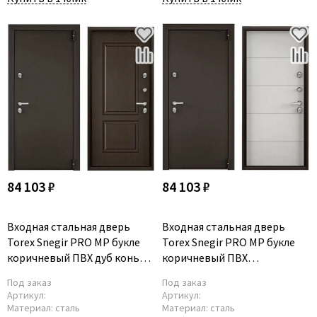
Poseidon
Profil Doors
Profilo Porte
Protector
Regidoors
STR
Torex
Tupai
Uberture
84 103 ₽
84 103 ₽
Valcomp
Venezia Unique
Входная стальная дверь
Входная стальная дверь
Verum
Torex Snegir PRO MP букле
Torex Snegir PRO MP букле
Viporte
коричневый ПВХ дуб коньяк
коричневый ПВХ
S60-С2
лиственница белая S60-C2
Zadoor
Под заказ
Под заказ
Артикул:
Артикул:
Материал:
сталь
Материал:
сталь