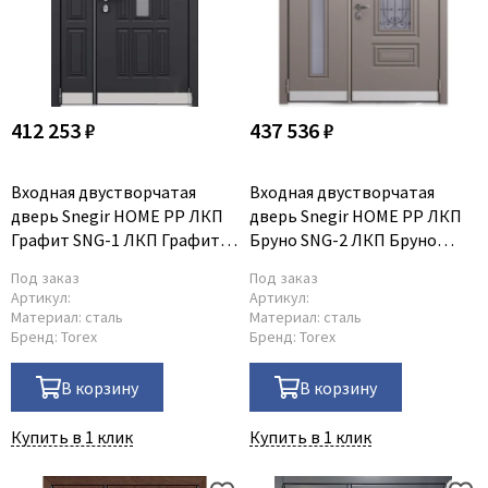
412 253 ₽
437 536 ₽
Входная двустворчатая
Входная двустворчатая
дверь Snegir HOME PP ЛКП
дверь Snegir HOME PP ЛКП
Графит SNG-1 ЛКП Графит
Бруно SNG-2 ЛКП Бруно
SNG-1
SNG-2
Под заказ
Под заказ
Артикул:
Артикул:
Материал:
сталь
Материал:
сталь
Бренд:
Torex
Бренд:
Torex
В корзину
В корзину
Купить в 1 клик
Купить в 1 клик