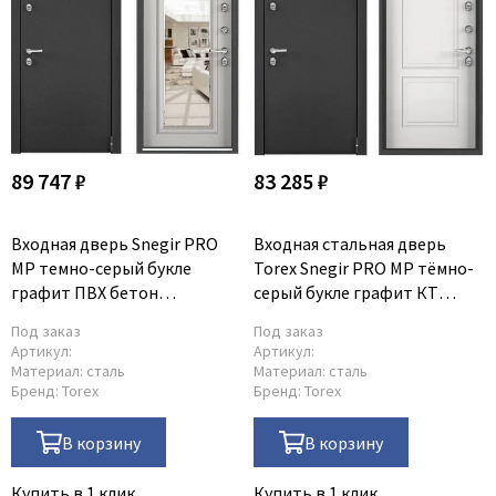
Legend
LiGa
Line Doors
Lockstyle
Luxor
Miksal
89 747 ₽
83 285 ₽
Milyana
Morelli
Входная дверь Snegir PRO
Входная стальная дверь
Ofram
MP темно-серый букле
Torex Snegir PRO MP тёмно-
графит ПВХ бетон
серый букле графит КТ
Optima Porte
известковый S60-M с
белый S60-NC-2
Под заказ
Под заказ
Oro - Oro
зеркалом
Артикул:
Артикул:
Philips
Материал:
сталь
Материал:
сталь
Бренд:
Torex
Бренд:
Torex
Porta Di Parma
Porte Vista
В корзину
В корзину
Portika
Купить в 1 клик
Купить в 1 клик