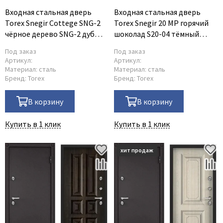
Входная стальная дверь
Входная стальная дверь
Torex Snegir Cottege SNG-2
Torex Snegir 20 MP горячий
чёрное дерево SNG-2 дуб
шоколад S20-04 тёмный
мореный
пепел
Под заказ
Под заказ
Артикул:
Артикул:
Материал:
сталь
Материал:
сталь
Бренд:
Torex
Бренд:
Torex
В корзину
В корзину
Купить в 1 клик
Купить в 1 клик