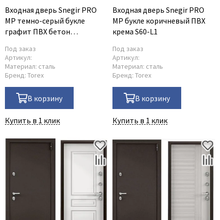
Входная дверь Snegir PRO
Входная дверь Snegir PRO
Adden Bau
MP темно-серый букле
MP букле коричневый ПВХ
AGB
графит ПВХ бетон
крема S60-L1
известковый S60-L2
Albero
Под заказ
Под заказ
Aldeghi Luigi
Артикул:
Артикул:
Материал:
сталь
Материал:
сталь
Alvero
Бренд:
Torex
Бренд:
Torex
Archie
В корзину
В корзину
Armadillo
Aurum Doors
Купить в 1 клик
Купить в 1 клик
Belwooddoors
Bravo
Brandoors
Bussare
Comaglio
Comit
Covali