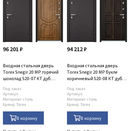
96 201 ₽
94 212 ₽
Входная стальная дверь
Входная стальная дверь
Torex Snegir 20 MP горячий
Torex Snegir 20 MP букле
шоколад S20-07 КТ дуб
коричневый S20-08 КТ дуб
медовый
мореный
Под заказ
Под заказ
Артикул:
Артикул:
Материал:
сталь
Материал:
сталь
Бренд:
Torex
Бренд:
Torex
В корзину
В корзину