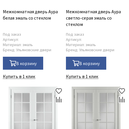
Барокко
Межкомнатная дверь Аура
Межкомнатная дверь Аура
С кругом
белая эмаль со стеклом
светло-серая эмаль со
стеклом
Под заказ
Под заказ
Артикул:
Артикул:
Материал:
эмаль
Материал:
эмаль
Бренд:
Ульяновские двери
Бренд:
Ульяновские двери
В корзину
В корзину
Купить в 1 клик
Купить в 1 клик