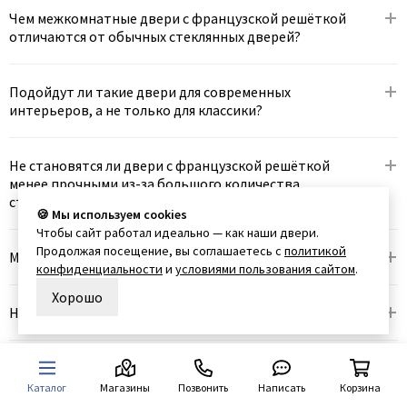
Чем межкомнатные двери с французской решёткой
отличаются от обычных стеклянных дверей?
Подойдут ли такие двери для современных
интерьеров, а не только для классики?
Не становятся ли двери с французской решёткой
менее прочными из-за большого количества
стеклянных вставок?
🍪 Мы используем cookies
Чтобы сайт работал идеально — как наши двери.
Продолжая посещение, вы соглашаетесь с
политикой
Можно ли выбрать цвет переплётов и стекла?
конфиденциальности
и
условиями пользования сайтом
.
Хорошо
Насколько такие двери пропускают свет?
Можно ли изготовить дверь нестандартного
размера?
Каталог
Магазины
Позвонить
Написать
Корзина