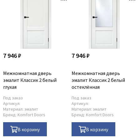
Legend
LiGa
Line Doors
Lockstyle
Luxor
Miksal
7 946 ₽
7 946 ₽
Milyana
Morelli
Межкомнатная дверь
Межкомнатная дверь
Ofram
эмалит Классик 2 белый
эмалит Классик 2 белый
Optima Porte
глухая
остеклённая
Oro - Oro
Под заказ
Под заказ
Philips
Артикул:
Артикул:
Материал:
эмалит
Материал:
эмалит
Porta Di Parma
Бренд:
Komfort Doors
Бренд:
Komfort Doors
Porte Vista
В корзину
В корзину
Portika