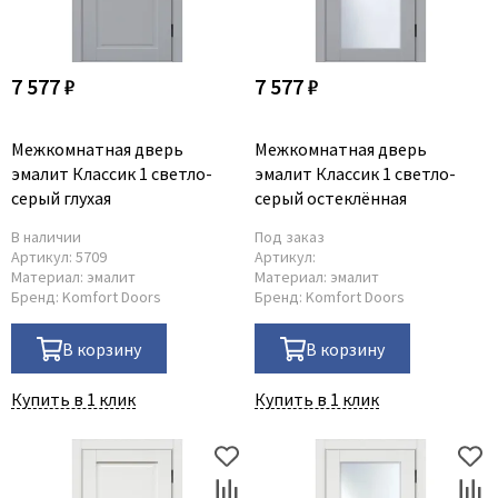
Dircode
Eclisse
7 577 ₽
7 577 ₽
El Porta
Fantom
Межкомнатная дверь
Межкомнатная дверь
Fimet
эмалит Классик 1 светло-
эмалит Классик 1 светло-
серый глухая
серый остеклённая
Fratelli Cattini
Fuaro
В наличии
Под заказ
Артикул:
5709
Артикул:
GlassTur
Материал:
эмалит
Материал:
эмалит
Бренд:
Komfort Doors
Бренд:
Komfort Doors
Griffwerk
Hausdoors
В корзину
В корзину
HSU
Купить в 1 клик
Kapelli
Купить в 1 клик
Krona Koblenz
Komfort Doors