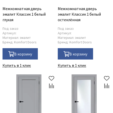
Adden Bau
Межкомнатная дверь
Межкомнатная дверь
эмалит Классик 1 белый
эмалит Классик 1 белый
AGB
глухая
остеклённая
Albero
Под заказ
Под заказ
Aldeghi Luigi
Артикул:
Артикул:
Alvero
Материал:
эмалит
Материал:
эмалит
Бренд:
Komfort Doors
Бренд:
Komfort Doors
Archie
Armadillo
В корзину
В корзину
Aurum Doors
Купить в 1 клик
Купить в 1 клик
Belwooddoors
Bravo
Brandoors
Bussare
Comaglio
Comit
Covali