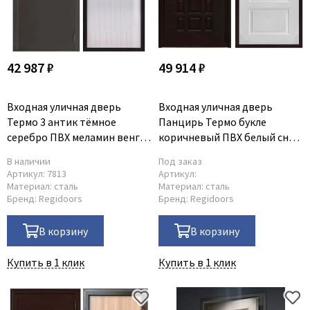
42 987 ₽
49 914 ₽
Входная уличная дверь
Входная уличная дверь
Термо 3 антик тёмное
Панцирь Термо букле
серебро ПВХ меламин венге
коричневый ПВХ белый снег
светлый
софт
В наличии
Под заказ
Артикул:
7813
Артикул:
Материал:
сталь
Материал:
сталь
Бренд:
Regidoors
Бренд:
Regidoors
В корзину
В корзину
Купить в 1 клик
Купить в 1 клик