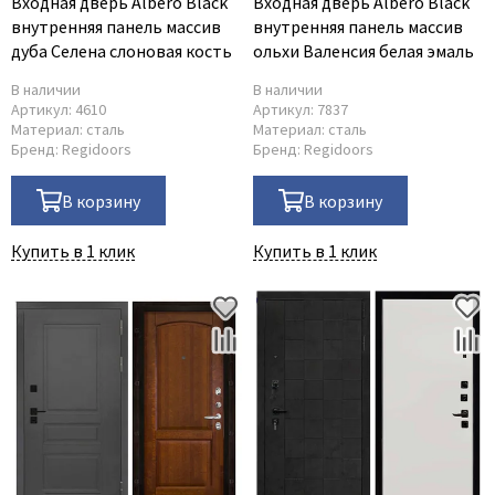
Входная дверь Albero Black
Входная дверь Albero Black
внутренняя панель массив
внутренняя панель массив
дуба Селена слоновая кость
ольхи Валенсия белая эмаль
В наличии
В наличии
Артикул:
4610
Артикул:
7837
Материал:
сталь
Материал:
сталь
Бренд:
Regidoors
Бренд:
Regidoors
В корзину
В корзину
Купить в 1 клик
Купить в 1 клик