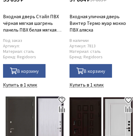
Входная дверь Стайл ПВХ
Входная уличная дверь
чёрная мягкая шагрень
Винтер Термо муар мокко
панель ПВХ белая мягкая
ПВХ аляска
шагрень
Под заказ
В наличии
Артикул:
Артикул:
7813
Материал:
сталь
Материал:
сталь
Бренд:
Regidoors
Бренд:
Regidoors
В корзину
В корзину
Купить в 1 клик
Купить в 1 клик