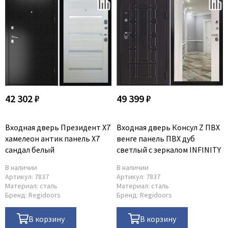
42 302 ₽
49 399 ₽
Входная дверь Президент X7
Входная дверь Консул Z ПВХ
хамелеон антик панель X7
венге панель ПВХ дуб
сандал белый
светлый с зеркалом INFINITY
В наличии
В наличии
Артикул:
7837
Артикул:
7837
Материал:
сталь
Материал:
сталь
Бренд:
Regidoors
Бренд:
Regidoors
В корзину
В корзину