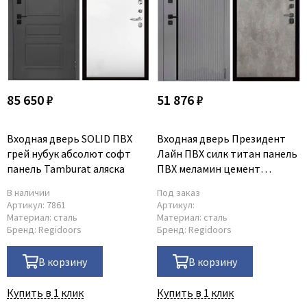
85 650 ₽
51 876 ₽
Входная дверь SOLID ПВХ
Входная дверь Президент
грей нубук абсолют софт
Лайн ПВХ силк титан панель
панель Tamburat аляска
ПВХ меламин цемент
светлый
В наличии
Под заказ
Артикул:
7861
Артикул:
Материал:
сталь
Материал:
сталь
Бренд:
Regidoors
Бренд:
Regidoors
В корзину
В корзину
Купить в 1 клик
Купить в 1 клик