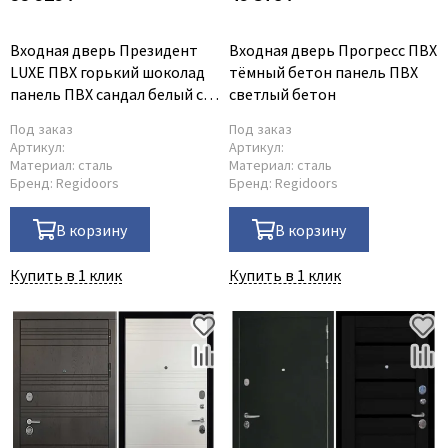
Входная дверь Президент
Входная дверь Прогресс ПВХ
LUXE ПВХ горький шоколад
тёмный бетон панель ПВХ
панель ПВХ сандал белый с
светлый бетон
зеркалом INFINITY
Под заказ
Под заказ
Артикул:
Артикул:
Материал:
сталь
Материал:
сталь
Бренд:
Regidoors
Бренд:
Regidoors
В корзину
В корзину
Купить в 1 клик
Купить в 1 клик