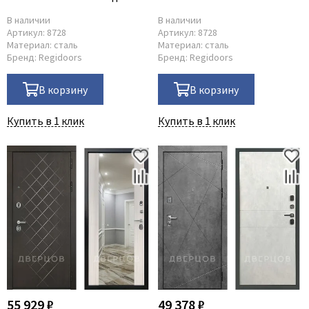
белый с зеркалом
велюр с зеркалом
В наличии
В наличии
Артикул:
8728
Артикул:
8728
Материал:
сталь
Материал:
сталь
Бренд:
Regidoors
Бренд:
Regidoors
В корзину
В корзину
Купить в 1 клик
Купить в 1 клик
55 929 ₽
49 378 ₽