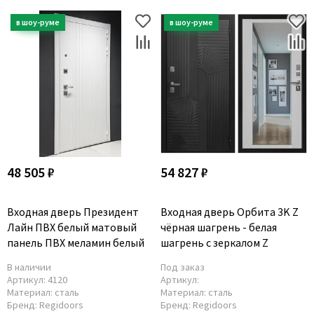
48 505 ₽
54 827 ₽
Входная дверь Президент
Входная дверь Орбита 3K Z
Лайн ПВХ белый матовый
чёрная шагрень - белая
панель ПВХ меламин белый
шагрень с зеркалом Z
В наличии
Под заказ
Артикул:
4120
Артикул:
Материал:
сталь
Материал:
сталь
Бренд:
Regidoors
Бренд:
Regidoors