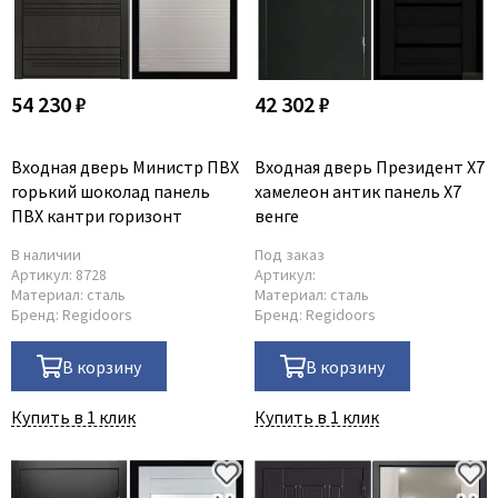
54 230 ₽
42 302 ₽
Входная дверь Министр ПВХ
Входная дверь Президент X7
горький шоколад панель
хамелеон антик панель X7
ПВХ кантри горизонт
венге
В наличии
Под заказ
Артикул:
8728
Артикул:
Материал:
сталь
Материал:
сталь
Бренд:
Regidoors
Бренд:
Regidoors
В корзину
В корзину
Купить в 1 клик
Купить в 1 клик