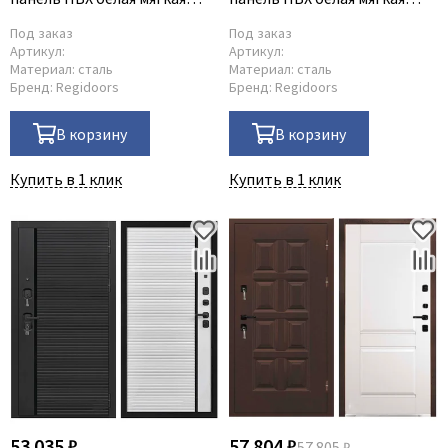
шагрень
шагрень с зеркалом Z
Под заказ
Под заказ
Артикул:
Артикул:
Материал:
сталь
Материал:
сталь
Бренд:
Regidoors
Бренд:
Regidoors
В корзину
В корзину
Купить в 1 клик
Купить в 1 клик
53 035 ₽
57 804 ₽
57 805 ₽