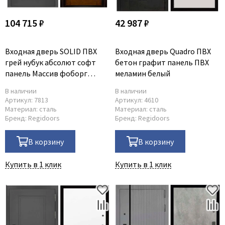
104 715 ₽
42 987 ₽
Входная дверь SOLID ПВХ
Входная дверь Quadro ПВХ
грей нубук абсолют софт
бетон графит панель ПВХ
панель Массив фоборг
меламин белый
античный орех
В наличии
В наличии
Артикул:
7813
Артикул:
4610
Материал:
сталь
Материал:
сталь
Бренд:
Regidoors
Бренд:
Regidoors
В корзину
В корзину
Купить в 1 клик
Купить в 1 клик