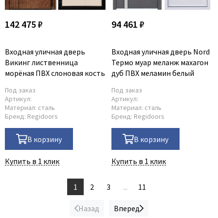
142 475 ₽
94 461 ₽
Входная уличная дверь
Входная уличная дверь Nord
Викинг лиственница
Термо муар меланж махагон
морёная ПВХ слоновая кость
дуб ПВХ меламин белый
Под заказ
Под заказ
Артикул:
Артикул:
Материал:
сталь
Материал:
сталь
Бренд:
Regidoors
Бренд:
Regidoors
В корзину
В корзину
Купить в 1 клик
Купить в 1 клик
1
2
3
...
11
Назад
Вперед