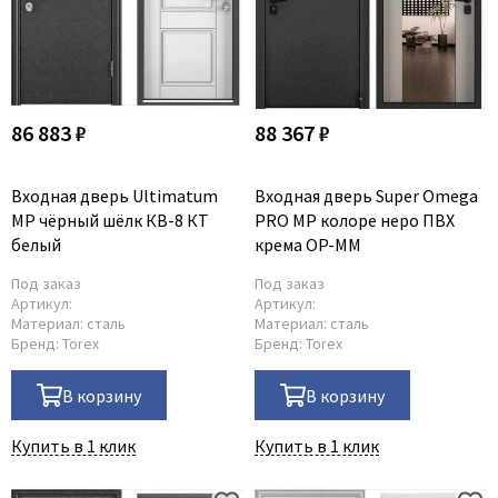
86 883 ₽
88 367 ₽
Входная дверь Ultimatum
Входная дверь Super Omega
MP чёрный шёлк КВ-8 КТ
PRO MP колоре неро ПВХ
белый
крема OP-MM
Под заказ
Под заказ
Артикул:
Артикул:
Материал:
сталь
Материал:
сталь
Бренд:
Torex
Бренд:
Torex
В корзину
В корзину
Купить в 1 клик
Купить в 1 клик