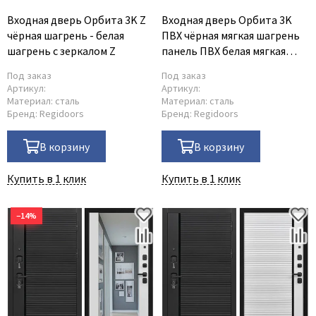
Входная дверь Орбита 3K Z
Входная дверь Орбита 3K
чёрная шагрень - белая
ПВХ чёрная мягкая шагрень
шагрень с зеркалом Z
панель ПВХ белая мягкая
шагрень
Под заказ
Под заказ
Артикул:
Артикул:
Материал:
сталь
Материал:
сталь
Бренд:
Regidoors
Бренд:
Regidoors
В корзину
В корзину
Купить в 1 клик
Купить в 1 клик
−14%