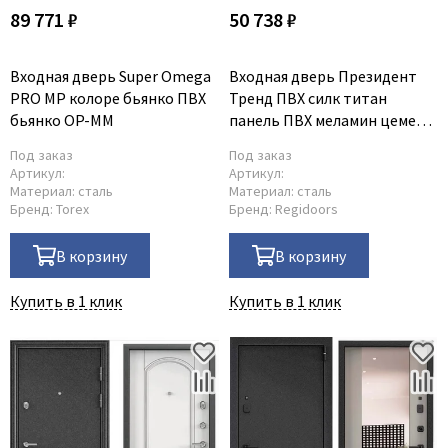
89 771 ₽
50 738 ₽
Входная дверь Super Omega
Входная дверь Президент
PRO MP колоре бьянко ПВХ
Тренд ПВХ силк титан
бьянко OP-MM
панель ПВХ меламин цемент
светлый
Под заказ
Под заказ
Артикул:
Артикул:
Материал:
сталь
Материал:
сталь
Бренд:
Torex
Бренд:
Regidoors
В корзину
В корзину
Купить в 1 клик
Купить в 1 клик