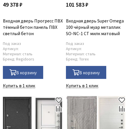
49 378 ₽
101 583 ₽
Входная дверь Прогресс ПВХ
Входная дверь Super Omega
тёмный бетон панель ПВХ
100 чёрный муар металлик
светлый бетон
SO-NC-1 СТ милк матовый
Под заказ
Под заказ
Артикул:
Артикул:
Материал:
сталь
Материал:
сталь
Бренд:
Regidoors
Бренд:
Torex
В корзину
В корзину
Купить в 1 клик
Купить в 1 клик