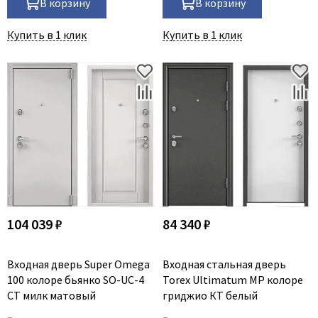
В корзину
В корзину
Купить в 1 клик
Купить в 1 клик
104 039 ₽
84 340 ₽
Входная дверь Super Omega
Входная стальная дверь
100 колоре бьянко SO-UC-4
Torex Ultimatum MP колоре
СТ милк матовый
гриджио КТ белый