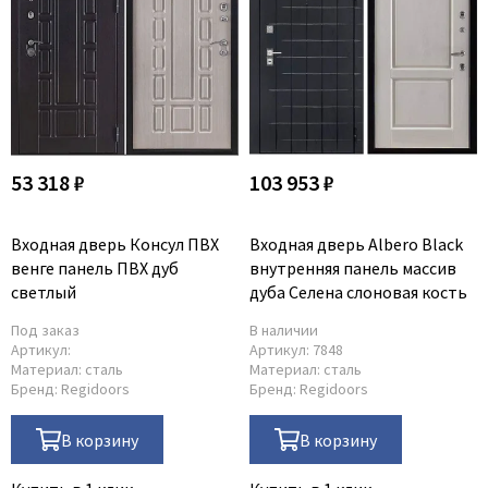
53 318 ₽
103 953 ₽
Входная дверь Консул ПВХ
Входная дверь Albero Black
венге панель ПВХ дуб
внутренняя панель массив
светлый
дуба Селена слоновая кость
Под заказ
В наличии
Артикул:
Артикул:
7848
Материал:
сталь
Материал:
сталь
Бренд:
Regidoors
Бренд:
Regidoors
В корзину
В корзину