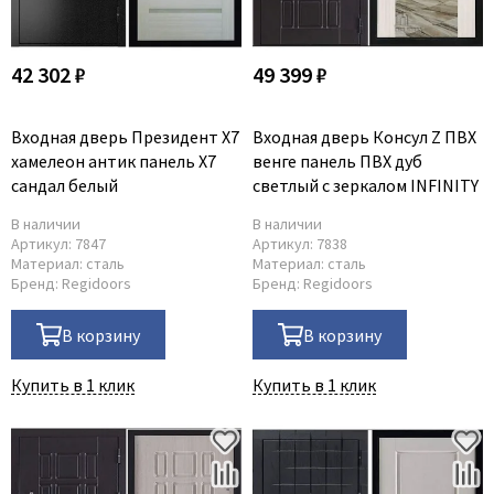
42 302 ₽
49 399 ₽
Входная дверь Президент X7
Входная дверь Консул Z ПВХ
хамелеон антик панель X7
венге панель ПВХ дуб
сандал белый
светлый с зеркалом INFINITY
В наличии
В наличии
Артикул:
7847
Артикул:
7838
Материал:
сталь
Материал:
сталь
Бренд:
Regidoors
Бренд:
Regidoors
В корзину
В корзину
Купить в 1 клик
Купить в 1 клик