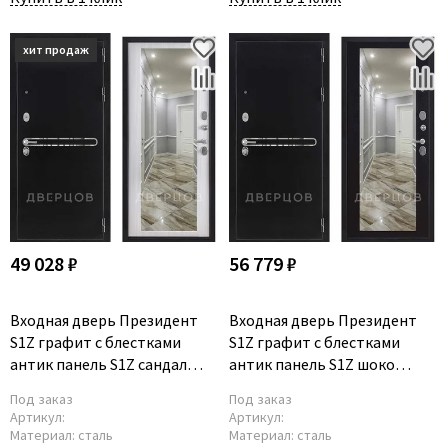
49 028 ₽
56 779 ₽
Входная дверь Президент
Входная дверь Президент
S1Z графит с блестками
S1Z графит с блестками
антик панель S1Z сандал
антик панель S1Z шоко
белый с зеркалом
велюр с зеркалом
Под заказ
Под заказ
Артикул:
Артикул:
Материал:
сталь
Материал:
сталь