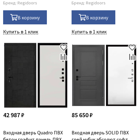
Бренд:
Regidoors
Бренд:
Regidoors
В корзину
В корзину
Купить в 1 клик
Купить в 1 клик
42 987 ₽
85 650 ₽
Входная дверь Quadro ПВХ
Входная дверь SOLID ПВХ
бетон графит панель ПВХ
грей нубук абсолют софт