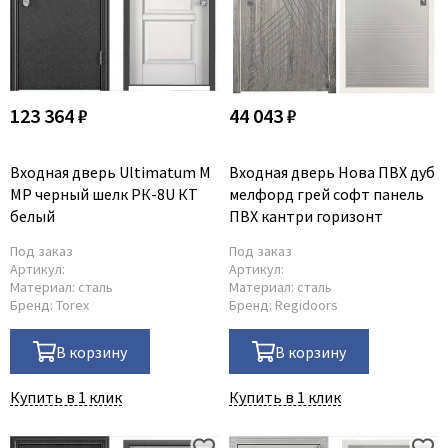
123 364 ₽
44 043 ₽
Входная дверь Ultimatum М
Входная дверь Нова ПВХ дуб
MP черный шелк РК-8U КТ
мелфорд грей софт панель
белый
ПВХ кантри горизонт
Под заказ
Под заказ
Артикул:
Артикул:
Материал:
сталь
Материал:
сталь
Бренд:
Torex
Бренд:
Regidoors
В корзину
В корзину
Купить в 1 клик
Купить в 1 клик