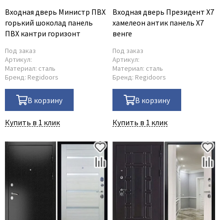
Входная дверь Министр ПВХ
Входная дверь Президент X7
горький шоколад панель
хамелеон антик панель X7
ПВХ кантри горизонт
венге
Под заказ
Под заказ
Артикул:
Артикул:
Материал:
сталь
Материал:
сталь
Бренд:
Regidoors
Бренд:
Regidoors
В корзину
В корзину
Купить в 1 клик
Купить в 1 клик