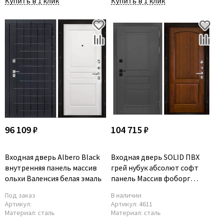
Купить в 1 клик
Купить в 1 клик
96 109 ₽
104 715 ₽
Входная дверь Albero Black
Входная дверь SOLID ПВХ
внутренняя панель массив
грей нубук абсолют софт
ольхи Валенсия белая эмаль
панель Массив фоборг
античный орех
Под заказ
В наличии
Артикул:
Артикул:
4611
Материал:
сталь
Материал:
сталь