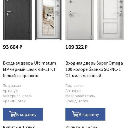
93 664 ₽
109 322 ₽
Входная дверь Ultimatum
Входная дверь Super Omega
MP чёрный шёлк KB-11 KT
100 колоре бьянко SO-NC-1
белый с зеркалом
СТ милк матовый
Под заказ
Под заказ
Артикул:
Артикул:
Материал:
сталь
Материал:
сталь
Бренд:
Torex
Бренд:
Torex
В корзину
В корзину
Купить в 1 клик
Купить в 1 клик