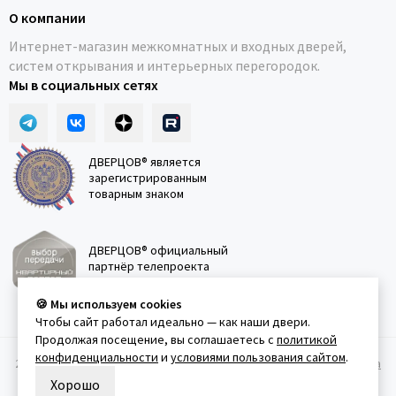
О компании
Интернет-магазин межкомнатных и входных дверей,
систем открывания и интерьерных перегородок.
Мы в социальных сетях
ДВЕРЦОВ® является
зарегистрированным
товарным знаком
ДВЕРЦОВ® официальный
партнёр телепроекта
"Квартирный вопрос"
🍪 Мы используем cookies
Чтобы сайт работал идеально — как наши двери.
Продолжая посещение, вы соглашаетесь с
политикой
конфиденциальности
и
условиями пользования сайтом
.
2011-2026 © Дверцов.
Карта сайта
Публичная оферта
Политика
конфеденциальности
Условия использования сайта
Хорошо