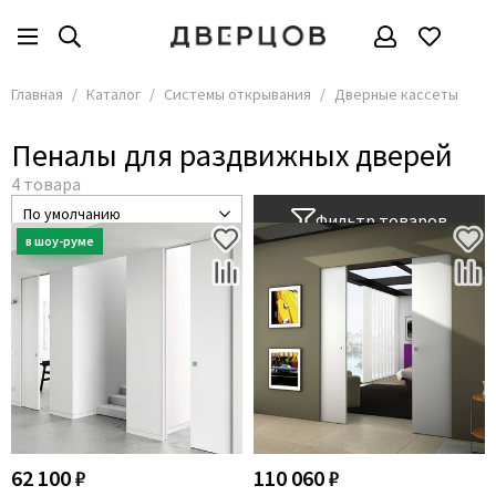
Системы открывания
Все товары
Главная
Каталог
Системы открывания
Дверные кассеты
Дверные кассеты
Пеналы для раздвижных дверей
Рото двери
Амбарные двери
Фильтр товаров
Compack
Компланарные двери
Межкомнатные двери с фрамугой
Двери книжка
62 100 ₽
110 060 ₽