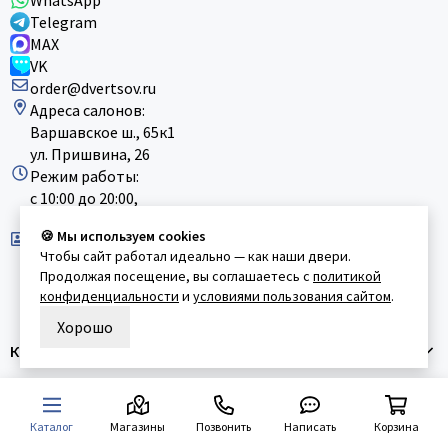
WhatsApp
Telegram
MAX
VK
order@dvertsov.ru
Адреса салонов:
Варшавское ш., 65к1
ул. Пришвина, 26
Режим работы:
с 10:00 до 20:00,
без выходных
🍪 Мы используем cookies
ООО "ДВЕРЦОВ"
Чтобы сайт работал идеально — как наши двери.
ИНН: 9726031044
Продолжая посещение, вы соглашаетесь с
политикой
ОГРН: 1227700855007
конфиденциальности
и
условиями пользования сайтом
.
КПП: 772601001
Хорошо
Каталог
Информация
О компании
Каталог
Магазины
Позвонить
Написать
Корзина