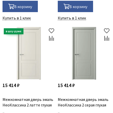
В корзину
В корзину
Купить в 1 клик
Купить в 1 клик
15 414 ₽
15 414 ₽
Межкомнатная дверь эмаль
Межкомнатная дверь эмаль
НеоКлассика 2 латте глухая
НеоКлассика 2 серая глухая