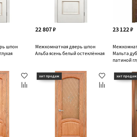
22 807 ₽
23 122 ₽
рь шпон
Межкомнатная дверь шпон
Межкомнат
глухая
Альба ясень белый остеклённая
Мальта дуб
патиной гл