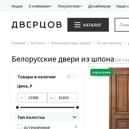
Акции
О компании
Покупателю
Дизайнерам
Наши 
КАТАЛОГ
Главная
Каталог
Межкомнатные двери
По материалу
Белорусские двери из шпона
Товары в наличии
Цена, ₽
от
до
Тип полотна
остеклённое
48