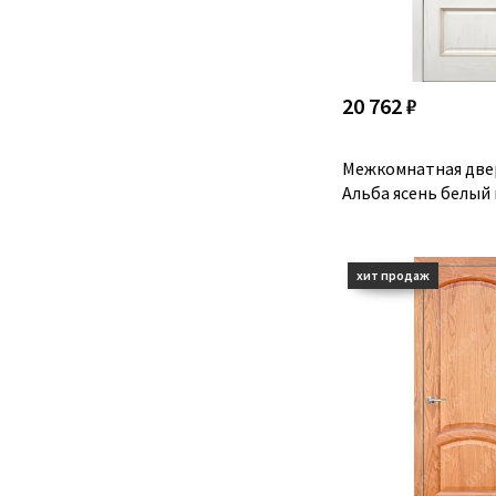
20 762 ₽
Межкомнатная две
Альба ясень белый 