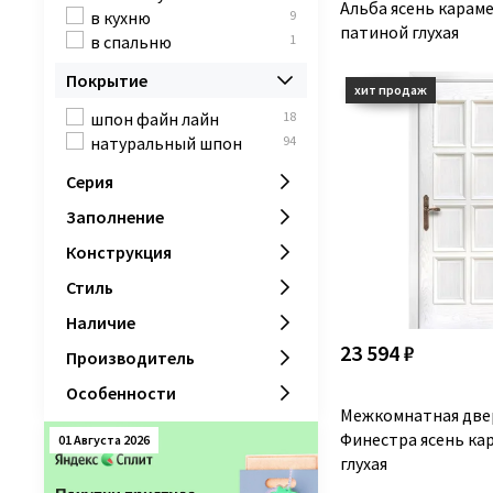
Альба ясень карам
в кухню
9
патиной глухая
в спальню
1
Покрытие
шпон файн лайн
18
натуральный шпон
94
Серия
Заполнение
Конструкция
Стиль
Наличие
23 594 ₽
Производитель
Особенности
Межкомнатная две
Финестра ясень к
01 Августа 2026
глухая