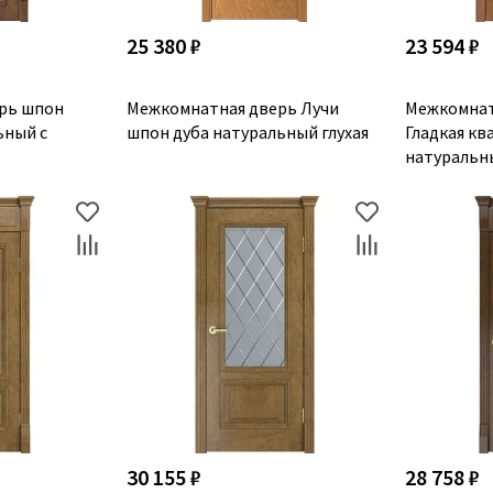
25 380 ₽
23 594 ₽
рь шпон
Межкомнатная дверь Лучи
Межкомнат
ьный с
шпон дуба натуральный глухая
Гладкая кв
натуральны
30 155 ₽
28 758 ₽