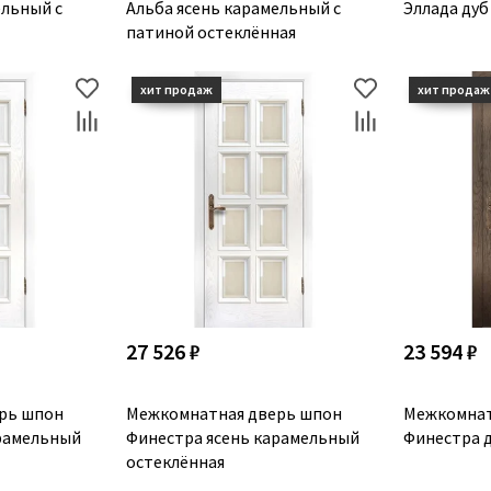
ельный с
Альба ясень карамельный с
Эллада дуб
патиной остеклённая
27 526 ₽
23 594 ₽
рь шпон
Межкомнатная дверь шпон
Межкомнат
арамельный
Финестра ясень карамельный
Финестра д
остеклённая