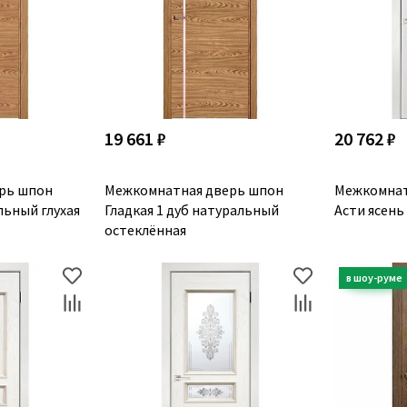
19 661 ₽
20 762 ₽
рь шпон
Межкомнатная дверь шпон
Межкомнат
льный глухая
Гладкая 1 дуб натуральный
Асти ясень
остеклённая