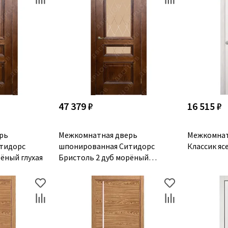
47 379 ₽
16 515 ₽
рь
Межкомнатная дверь
Межкомнат
тидорс
шпонированная Ситидорс
Классик яс
ёный глухая
Бристоль 2 дуб морёный
остеклённая