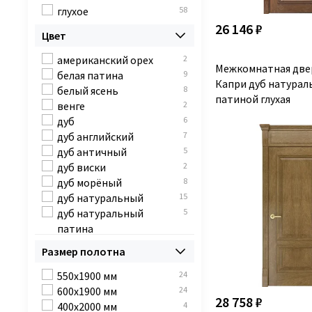
глухое
58
26 146 ₽
Цвет
американский орех
2
Межкомнатная две
белая патина
9
Капри дуб натурал
белый ясень
8
патиной глухая
венге
2
дуб
6
дуб английский
7
дуб античный
5
дуб виски
2
дуб морёный
8
дуб натуральный
15
дуб натуральный
5
патина
дуб светлый
1
Размер полотна
дуб янтарный
2
коньяк светлый
2
550x1900 мм
24
морёный дуб
2
600x1900 мм
24
28 758 ₽
нефрит
2
400x2000 мм
4