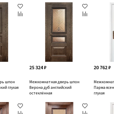
25 324 ₽
20 762 ₽
рь шпон
Межкомнатная дверь шпон
Межкомнат
кий глухая
Верона дуб английский
Парма ясе
остеклённая
глухая