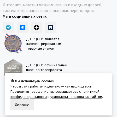
Интернет-магазин межкомнатных и входных дверей,
систем открывания и интерьерных перегородок.
Мы в социальных сетях
ДВЕРЦОВ® является
зарегистрированным
товарным знаком
ДВЕРЦОВ® официальный
партнёр телепроекта
"Квартирный вопрос"
🍪 Мы используем cookies
Чтобы сайт работал идеально — как наши двери.
Продолжая посещение, вы соглашаетесь с
политикой
конфиденциальности
и
условиями пользования сайтом
.
2011-2026 © Дверцов.
Карта сайта
Публичная оферта
Политика
конфеденциальности
Условия использования сайта
Хорошо