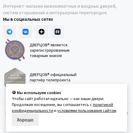
Интернет-магазин межкомнатных и входных дверей,
систем открывания и интерьерных перегородок.
Мы в социальных сетях
ДВЕРЦОВ® является
зарегистрированным
товарным знаком
ДВЕРЦОВ® официальный
партнёр телепроекта
"Квартирный вопрос"
🍪 Мы используем cookies
Чтобы сайт работал идеально — как наши двери.
Продолжая посещение, вы соглашаетесь с
политикой
конфиденциальности
и
условиями пользования сайтом
.
2011-2026 © Дверцов.
Карта сайта
Публичная оферта
Политика
конфеденциальности
Условия использования сайта
Хорошо