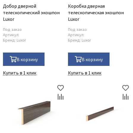
Добор дверной
Коробка дверная
Profil Doors
телескопический экошпон
телескопическая экошпон
Profilo Porte
Luxor
Luxor
Uberture
Под заказ
Под заказ
Владимирский погонаж
Артикул:
Артикул:
Бренд:
Luxor
Бренд:
Luxor
Погонаж экошпон Zadoor
В корзину
В корзину
Купить в 1 клик
Купить в 1 клик