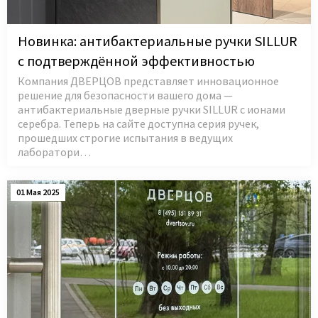
Новинка: антибактериальные ручки SILLUR
с подтверждённой эффективностью
Компания ДВЕРЦОВ представляет инновационное
решение для безопасности вашего дома —
антибактериальные дверные ручки SILLUR с ионами
серебра. Теперь на сайте доступна серия ручек,
прошедших строгие испытания в ведущих
лаборатори…
01 Мая 2025