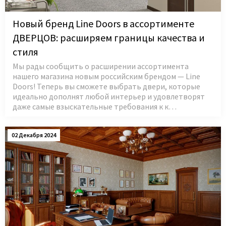
Новый бренд Line Doors в ассортименте
ДВЕРЦОВ: расширяем границы качества и
стиля
Мы рады сообщить о расширении ассортимента
нашего магазина новым российским брендом — Line
Doors! Теперь вы сможете выбрать двери, которые
идеально дополнят любой интерьер и удовлетворят
даже самые взыскательные требования к к…
02 Декабря 2024