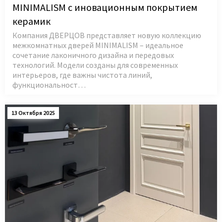
MINIMALISM с иновационным покрытием
керамик
Компания ДВЕРЦОВ представляет новую коллекцию
межкомнатных дверей MINIMALISM – идеальное
сочетание лаконичного дизайна и передовых
технологий. Модели созданы для современных
интерьеров, где важны чистота линий,
функциональност…
13 Октября 2025