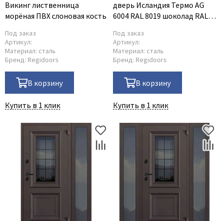
Викинг лиственница
дверь Исландия Термо AG
морёная ПВХ слоновая кость
6004 RAL 8019 шоколад RAL
9016 белый L тип 2
Под заказ
Под заказ
Артикул:
Артикул:
Материал:
сталь
Материал:
сталь
Бренд:
Regidoors
Бренд:
Regidoors
В корзину
В корзину
Купить в 1 клик
Купить в 1 клик