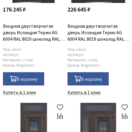
176 245 ₽
226 645 ₽
Входная двустворчатая
Входная двустворчатая
дверь Исландия Термо AG
дверь Исландия Термо AG
6004 RAL 8019 шоколад RAL
6004 RAL 8019 шоколад RAL
9016 белый R тип 2
9016 белый тип 3
Под заказ
Под заказ
Артикул:
Артикул:
Материал:
сталь
Материал:
сталь
Бренд:
Regidoors
Бренд:
Regidoors
В корзину
В корзину
Купить в 1 клик
Купить в 1 клик