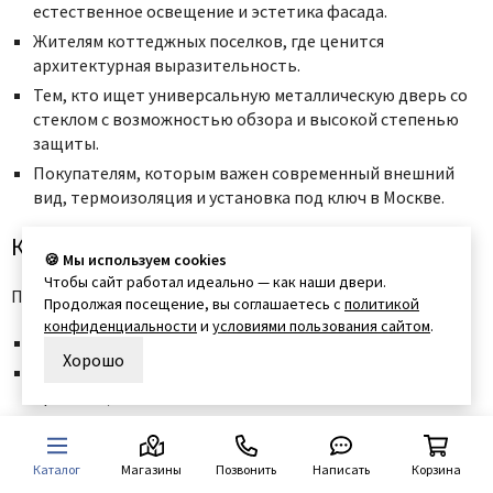
естественное освещение и эстетика фасада.
Жителям коттеджных поселков, где ценится
архитектурная выразительность.
Тем, кто ищет универсальную металлическую дверь со
стеклом с возможностью обзора и высокой степенью
защиты.
Покупателям, которым важен современный внешний
вид, термоизоляция и установка под ключ в Москве.
Как выбрать остеклённую дверь
🍪 Мы используем cookies
Чтобы сайт работал идеально — как наши двери.
При подборе модели учитывайте:
Продолжая посещение, вы соглашаетесь с
политикой
конфиденциальности
и
условиями пользования сайтом
.
Формат стеклянной вставки и её расположение.
Хорошо
Тип стекла (прозрачное, матовое, закалённое,
триплекс).
Толщину полотна, наличие терморазрыва.
Уровень тепло- и шумоизоляции.
Каталог
Магазины
Позвонить
Написать
Корзина
Количество контуров уплотнения.