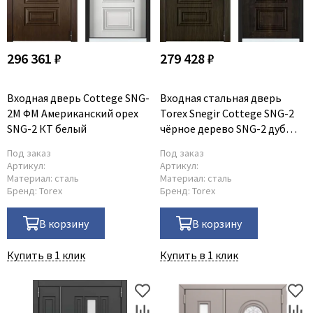
296 361 ₽
279 428 ₽
Входная дверь Cottege SNG-
Входная стальная дверь
2M ФM Американский орех
Torex Snegir Cottege SNG-2
SNG-2 КТ белый
чёрное дерево SNG-2 дуб
мореный
Под заказ
Под заказ
Артикул:
Артикул:
Материал:
сталь
Материал:
сталь
Бренд:
Torex
Бренд:
Torex
В корзину
В корзину
Купить в 1 клик
Купить в 1 клик