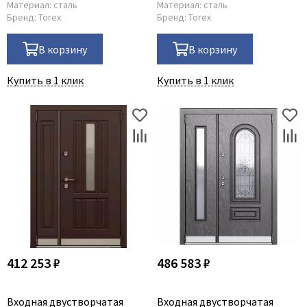
Материал:
сталь
Материал:
сталь
Бренд:
Torex
Бренд:
Torex
В корзину
В корзину
Купить в 1 клик
Купить в 1 клик
412 253 ₽
486 583 ₽
Входная двустворчатая
Входная двустворчатая