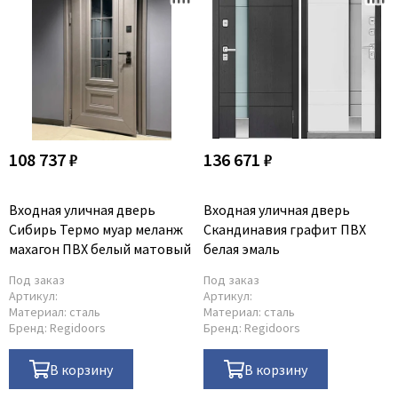
108 737 ₽
136 671 ₽
Входная уличная дверь
Входная уличная дверь
Сибирь Термо муар меланж
Скандинавия графит ПВХ
махагон ПВХ белый матовый
белая эмаль
Под заказ
Под заказ
Артикул:
Артикул:
Материал:
сталь
Материал:
сталь
Бренд:
Regidoors
Бренд:
Regidoors
В корзину
В корзину