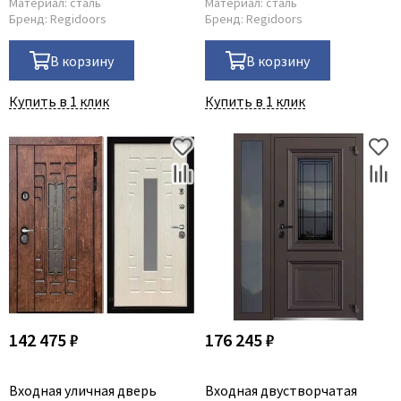
Материал:
сталь
Материал:
сталь
Бренд:
Regidoors
Бренд:
Regidoors
В корзину
В корзину
Купить в 1 клик
Купить в 1 клик
142 475 ₽
176 245 ₽
Входная уличная дверь
Входная двустворчатая