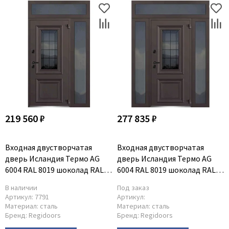
219 560 ₽
277 835 ₽
Входная двустворчатая
Входная двустворчатая
дверь Исландия Термо AG
дверь Исландия Термо AG
6004 RAL 8019 шоколад RAL
6004 RAL 8019 шоколад RAL
9016 белый R тип 5
9016 белый тип 6
В наличии
Под заказ
Артикул:
7791
Артикул:
Материал:
сталь
Материал:
сталь
Бренд:
Regidoors
Бренд:
Regidoors