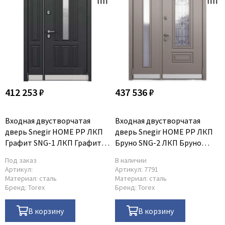
412 253 ₽
437 536 ₽
Входная двустворчатая
Входная двустворчатая
дверь Snegir HOME PP ЛКП
дверь Snegir HOME PP ЛКП
Графит SNG-1 ЛКП Графит
Бруно SNG-2 ЛКП Бруно
SNG-1
SNG-2
Под заказ
В наличии
Артикул:
Артикул:
7791
Материал:
сталь
Материал:
сталь
Бренд:
Torex
Бренд:
Torex
В корзину
В корзину