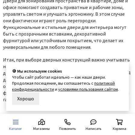
Двери для зонирования пространства в квартире, доме и
офисе помогают создавать приватные и рабочие зоны,
управлять светом и улучшать эргономику. В этом случае
они фактически играют роль перегородки.
Функциональные и стильные двери для интерьера могут
быть с прозрачными вставками, декоративной
фурнитурой или устойчивым покрытием, что делает их
универсальными для любого помещения.
Итак, при выборе дверных конструкций важно учитывать
назначение, материал и дизайн. От удобных, практичных
🍪 Мы используем cookies
дверей для общественных и жилых помещений до моделей
Чтобы сайт работал идеально — как наши двери.
для офиса и дома — каждая модель от компании Дверцов
Продолжая посещение, вы соглашаетесь с
политикой
отвечает современным требованиям комфорта, стиля и
конфиденциальности
и
условиями пользования сайтом
.
функциональности, обеспечивая долговечность службы и
Хорошо
гармоничность в оформлении интерьера.
Также часто ищут
Каталог
Магазины
Позвонить
Написать
Корзина