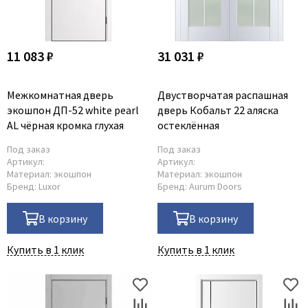
11 083 ₽
31 031 ₽
Межкомнатная дверь
Двустворчатая распашная
экошпон ДП-52 white pearl
дверь Кобальт 22 аляска
AL чёрная кромка глухая
остеклённая
Под заказ
Под заказ
Артикул:
Артикул:
Материал:
экошпон
Материал:
экошпон
Бренд:
Luxor
Бренд:
Aurum Doors
В корзину
В корзину
Купить в 1 клик
Купить в 1 клик