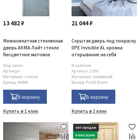
13 482 ₽
21 044 ₽
Межкомнатная стеклянная
Скрытая дверь под покраску
дверь АКМА Лайт стекло
0PE Invisible AL кромка
бесцветное матовое
открывание на себя
Под заказ
В наличии
Артикул:
Артикул:
1356
Материал:
стекло
Материал:
алюминий
Бренд:
АКМА
Бренд:
Profil Doors
В корзину
В корзину
Купить в 1 клик
Купить в 1 клик