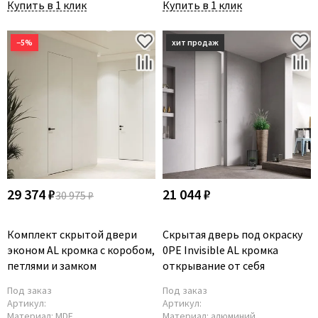
Купить в 1 клик
Купить в 1 клик
−5%
29 374 ₽
21 044 ₽
30 975 ₽
Комплект скрытой двери
Скрытая дверь под окраску
эконом AL кромка с коробом,
0PE Invisible AL кромка
петлями и замком
открывание от себя
Под заказ
Под заказ
Артикул:
Артикул:
Материал:
MDF
Материал:
алюминий