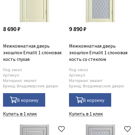
Dircode
Eclisse
El Porta
8 690 ₽
9 890 ₽
Fantom
Fimet
Межкомнатная дверь
Межкомнатная дверь
экошпон Emalit 1 слоновая
экошпон Emalit 1 слоновая
Fratelli Cattini
кость глухая
кость со стеклом
Fuaro
Под заказ
Под заказ
GlassTur
Артикул:
Артикул:
Материал:
эмалит
Материал:
эмалит
Griffwerk
Бренд:
Владимирские двери
Бренд:
Владимирские двери
Hausdoors
HSU
В корзину
В корзину
Kapelli
Купить в 1 клик
Купить в 1 клик
Krona Koblenz
Komfort Doors