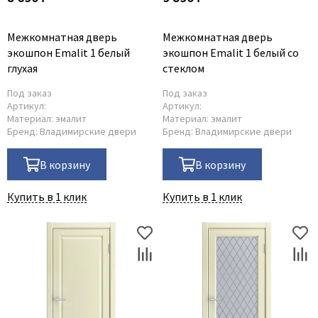
Adden Bau
Межкомнатная дверь
Межкомнатная дверь
AGB
экошпон Emalit 1 белый
экошпон Emalit 1 белый со
Albero
глухая
стеклом
Aldeghi Luigi
Под заказ
Под заказ
Alvero
Артикул:
Артикул:
Материал:
эмалит
Материал:
эмалит
Archie
Бренд:
Владимирские двери
Бренд:
Владимирские двери
Armadillo
В корзину
В корзину
Aurum Doors
Belwooddoors
Купить в 1 клик
Купить в 1 клик
Bravo
Brandoors
Bussare
Comaglio
Comit
Covali