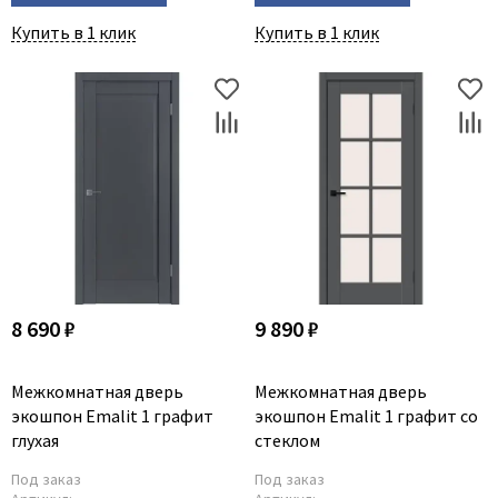
Poseidon
Купить в 1 клик
Купить в 1 клик
Profil Doors
Profilo Porte
Protector
Regidoors
STR
Torex
Tupai
Uberture
Valcomp
8 690 ₽
9 890 ₽
Venezia Unique
Verum
Межкомнатная дверь
Межкомнатная дверь
Viporte
экошпон Emalit 1 графит
экошпон Emalit 1 графит со
Zadoor
глухая
стеклом
Под заказ
Под заказ