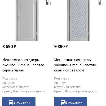
Legend
LiGa
Line Doors
Lockstyle
Luxor
Miksal
Milyana
8 690 ₽
9 890 ₽
Morelli
Ofram
Межкомнатная дверь
Межкомнатная дверь
Optima Porte
экошпон Emalit 1 светло-
экошпон Emalit 1 светло-
серый глухая
серый со стеклом
Oro - Oro
Philips
Под заказ
Под заказ
Артикул:
Артикул:
Porta Di Parma
Материал:
эмалит
Материал:
эмалит
Бренд:
Владимирские двери
Бренд:
Владимирские двери
Porte Vista
Portika
В корзину
В корзину