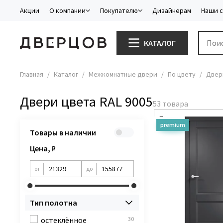
Акции
О компании
Покупателю
Дизайнерам
Наши 
КАТАЛОГ
Главная
Каталог
Межкомнатные двери
По цвету
Двер
Двери цвета RAL 9005
Товары в наличии
Цена, ₽
от
до
Тип полотна
остеклённое
30