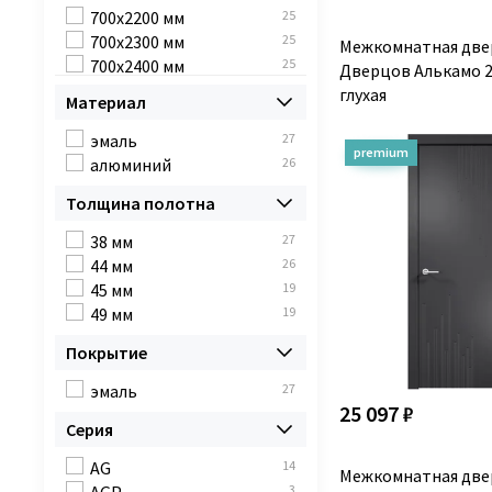
700х2200 мм
25
700х2300 мм
25
Межкомнатная две
700х2400 мм
25
Дверцов Алькамо 2
700x2500 мм
8
глухая
Материал
700x2600 мм
8
800x2000 мм
27
эмаль
27
800х2100 мм
25
алюминий
26
800х2200 мм
25
Толщина полотна
800x2300 мм
15
800х2400 мм
25
38 мм
27
800x2500 мм
11
44 мм
26
800x2600 мм
11
45 мм
19
900x2000 мм
27
49 мм
19
900x2100 мм
14
Покрытие
900x2200 мм
15
900x2300 мм
15
эмаль
27
900х2400 мм
25
25 097 ₽
800х2300 мм
10
Серия
900х2300 мм
10
AG
14
Межкомнатная две
900х2100 мм
11
3