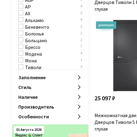
AGP
Дверцов Тиволи 1 
900х2200 мм
10
AP
4
глухая
600х2500 мм
9
AX
5
700х2500 мм
9
Алькамо
4
800х2500 мм
6
Беневенто
2
900х2500 мм
17
Болонья
2
600х2600 мм
5
Больцано
2
700х2600 мм
5
Брессо
7
800х2600 мм
2
Модена
4
900х2600 мм
13
Мона
1
Тиволи
5
Заполнение
Стиль
Наличие
25 097 ₽
Производитель
Межкомнатная две
Особенности
Дверцов Тиволи 5 
глухая
01 Августа 2026