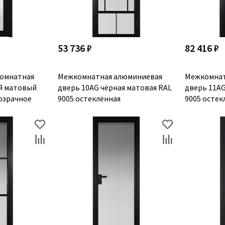
53 736 ₽
82 416 ₽
омнатная
Межкомнатная алюминиевая
Межкомнат
й матовый
дверь 10AG чёрная матовая RAL
дверь 11AG
розрачное
9005 остеклённая
9005 остек