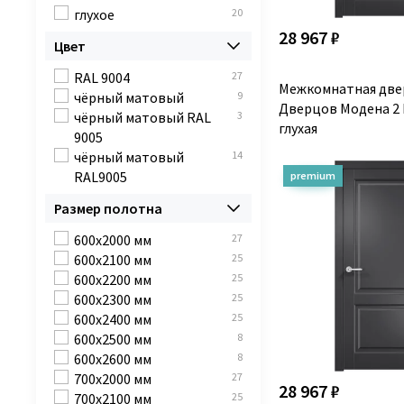
глухое
20
28 967 ₽
Цвет
RAL 9004
27
Межкомнатная две
чёрный матовый
9
Дверцов Модена 2 
чёрный матовый RAL
3
глухая
9005
чёрный матовый
14
RAL9005
Размер полотна
600x2000 мм
27
600х2100 мм
25
600х2200 мм
25
600х2300 мм
25
600х2400 мм
25
600x2500 мм
8
600x2600 мм
8
700x2000 мм
27
28 967 ₽
700х2100 мм
25