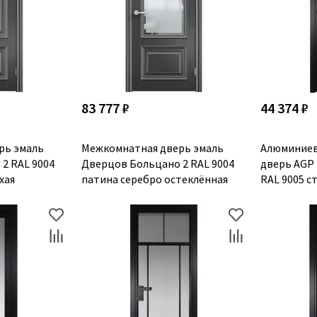
83 777 ₽
44 374 ₽
рь эмаль
Межкомнатная дверь эмаль
Алюминиев
2 RAL 9004
Дверцов Больцано 2 RAL 9004
дверь AGP
хая
патина серебро остеклённая
RAL 9005 с
чёрный