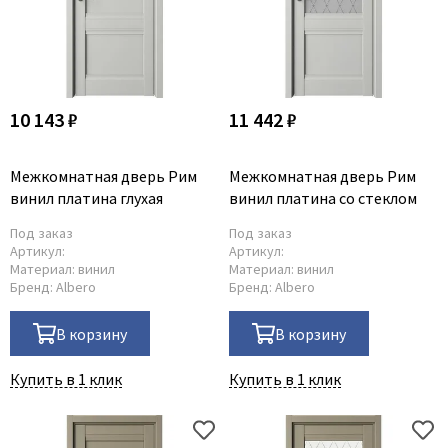
Legend
LiGa
Line Doors
Lockstyle
10 143 ₽
11 442 ₽
Luxor
Miksal
Межкомнатная дверь Рим
Межкомнатная дверь Рим
Milyana
винил платина глухая
винил платина со стеклом
Morelli
Под заказ
Под заказ
Ofram
Артикул:
Артикул:
Материал:
винил
Материал:
винил
Optima Porte
Бренд:
Albero
Бренд:
Albero
Oro - Oro
Philips
В корзину
В корзину
Porta Di Parma
Купить в 1 клик
Купить в 1 клик
Porte Vista
Portika