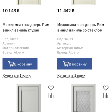
Dircode
10 143 ₽
11 442 ₽
Eclisse
El Porta
Межкомнатная дверь Рим
Межкомнатная дверь Рим
Fantom
винил ваниль глухая
винил ваниль со стеклом
Fimet
Под заказ
Под заказ
Артикул:
Артикул:
Fratelli Cattini
Материал:
винил
Материал:
винил
Fuaro
Бренд:
Albero
Бренд:
Albero
GlassTur
В корзину
В корзину
Griffwerk
Hausdoors
Купить в 1 клик
Купить в 1 клик
HSU
Kapelli
Krona Koblenz
Komfort Doors