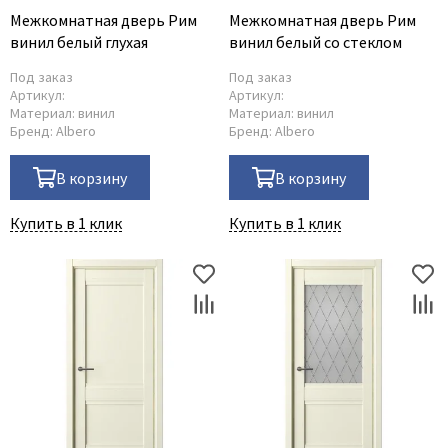
Межкомнатная дверь Рим
Межкомнатная дверь Рим
Adden Bau
винил белый глухая
винил белый со стеклом
AGB
Под заказ
Под заказ
Albero
Артикул:
Артикул:
Материал:
винил
Материал:
винил
Aldeghi Luigi
Бренд:
Albero
Бренд:
Albero
Alvero
Archie
В корзину
В корзину
Armadillo
Купить в 1 клик
Купить в 1 клик
Aurum Doors
Belwooddoors
Bravo
Brandoors
Bussare
Comaglio
Comit
Covali