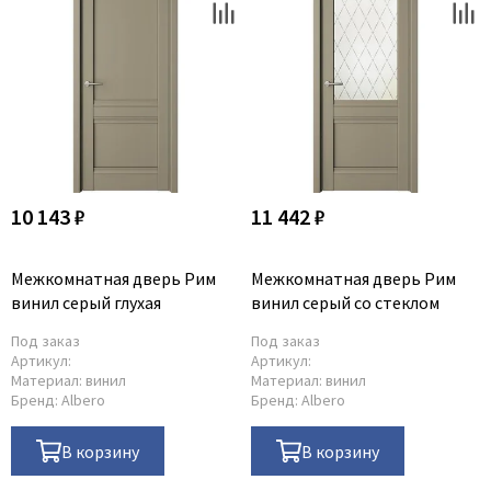
Poseidon
Profil Doors
Profilo Porte
Protector
Regidoors
STR
Torex
10 143 ₽
11 442 ₽
Tupai
Uberture
Межкомнатная дверь Рим
Межкомнатная дверь Рим
Valcomp
винил серый глухая
винил серый со стеклом
Venezia Unique
Под заказ
Под заказ
Артикул:
Артикул:
Verum
Материал:
винил
Материал:
винил
Viporte
Бренд:
Albero
Бренд:
Albero
Zadoor
В корзину
В корзину