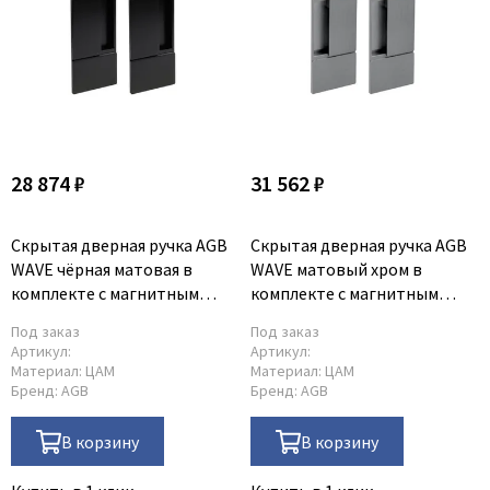
Legend
LiGa
Line Doors
Lockstyle
Luxor
Miksal
28 874 ₽
31 562 ₽
Milyana
Morelli
Скрытая дверная ручка AGB
Скрытая дверная ручка AGB
Ofram
WAVE чёрная матовая в
WAVE матовый хром в
комплекте с магнитным
комплекте с магнитным
Optima Porte
замком
замком
Oro - Oro
Под заказ
Под заказ
Артикул:
Артикул:
Philips
Материал:
ЦАМ
Материал:
ЦАМ
Бренд:
AGB
Бренд:
AGB
Porta Di Parma
Porte Vista
В корзину
В корзину
Portika