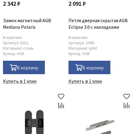
2 342 ₽
2 091 ₽
Adden Bau
AGB
Замок магнитный AGB
Петля дверная скрытая AGB
Albero
Mediana Polaris
Eclipse 3.0 с накладками
Aldeghi Luigi
В наличии
В наличии
Артикул:
5011
Артикул:
2998
Alvero
Материал:
сталь
Материал:
ЦАМ
Archie
Бренд:
AGB
Бренд:
AGB
Armadillo
В корзину
В корзину
Aurum Doors
Belwooddoors
Купить в 1 клик
Купить в 1 клик
Bravo
Brandoors
Bussare
Comaglio
Comit
Covali