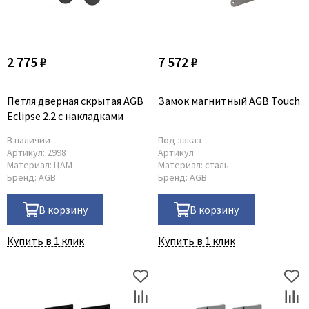
Dircode
Eclisse
2 775 ₽
7 572 ₽
El Porta
Fantom
Петля дверная скрытая AGB
Замок магнитный AGB Touch
Fimet
Eclipse 2.2 с накладками
Fratelli Cattini
В наличии
Под заказ
Fuaro
Артикул:
2998
Артикул:
GlassTur
Материал:
ЦАМ
Материал:
сталь
Бренд:
AGB
Бренд:
AGB
Griffwerk
Hausdoors
В корзину
В корзину
HSU
Купить в 1 клик
Купить в 1 клик
Kapelli
Krona Koblenz
Komfort Doors