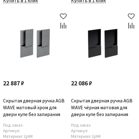
Купить в 1 клик
Купить в 1 клик
Poseidon
Profil Doors
Profilo Porte
Protector
Regidoors
STR
Torex
Tupai
Uberture
22 887 ₽
22 086 ₽
Valcomp
Venezia Unique
Скрытая дверная ручка AGB
Скрытая дверная ручка AGB
Verum
WAVE матовый хром для
WAVE чёрная матовая для
Viporte
двери купе без запирания
двери купе без запирания
Zadoor
Под заказ
Под заказ
Артикул:
Артикул:
Материал:
ЦАМ
Материал:
ЦАМ