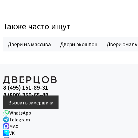
Legend
LiGa
Line Doors
Также часто ищут
Lockstyle
Luxor
Двери из массива
Двери экошпон
Двери эмаль
Miksal
Milyana
Morelli
Ofram
Optima Porte
8 (495) 151-89-31
Oro - Oro
8 (800) 350-65-48
Philips
Вызвать замерщика
Porta Di Parma
WhatsApp
Telegram
Porte Vista
MAX
Portika
VK