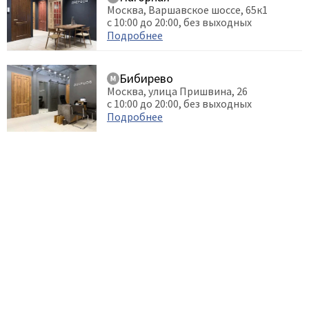
Москва, Варшавское шоссе, 65к1
Dircode
с 10:00 до 20:00, без выходных
Подробнее
Eclisse
El Porta
Бибирево
Fantom
Москва, улица Пришвина, 26
Fimet
с 10:00 до 20:00, без выходных
Подробнее
Fratelli Cattini
Fuaro
GlassTur
Griffwerk
Hausdoors
HSU
Kapelli
Krona Koblenz
Komfort Doors