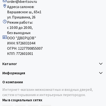
Poseidon
order@dvertsov.ru
Адреса салонов:
Profil Doors
Варшавское ш., 65к1
Profilo Porte
ул. Пришвина, 26
Protector
Режим работы:
с 10:00 до 20:00,
Regidoors
без выходных
STR
ООО "ДВЕРЦОВ"
ИНН: 9726031044
Torex
ОГРН: 1227700855007
Tupai
КПП: 772601001
Uberture
Каталог
Valcomp
Venezia Unique
Информация
Verum
О компании
Viporte
Интернет-магазин межкомнатных и входных дверей,
Zadoor
систем открывания и интерьерных перегородок.
Мы в социальных сетях