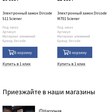
Adden Bau
Электронный замок Dircode
Электронный замок Dircode
AGB
S11 Sciener
М701 Sciener
Albero
Под заказ
Под заказ
Aldeghi Luigi
Артикул:
Артикул:
Материал:
алюминий
Материал:
алюминий
Alvero
Бренд:
Dircode
Бренд:
Dircode
Archie
Armadillo
В корзину
В корзину
Aurum Doors
Купить в 1 клик
Купить в 1 клик
Belwooddoors
Bravo
Brandoors
Bussare
Приезжайте в наши магазины
Comaglio
Comit
Нагорная
Covali