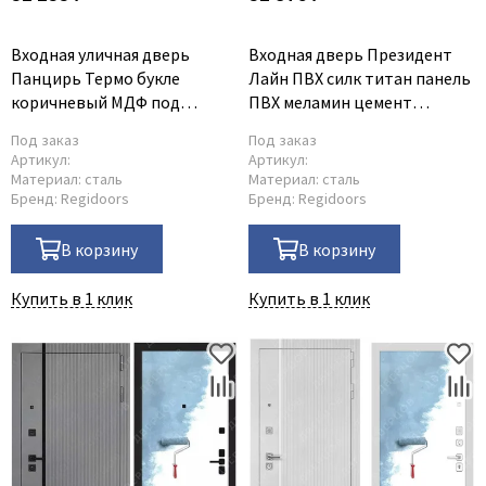
Входная уличная дверь
Входная дверь Президент
Панцирь Термо букле
Лайн ПВХ силк титан панель
коричневый МДФ под
ПВХ меламин цемент
покраску
светлый
Под заказ
Под заказ
Артикул:
Артикул:
Материал:
сталь
Материал:
сталь
Бренд:
Regidoors
Бренд:
Regidoors
В корзину
В корзину
Купить в 1 клик
Купить в 1 клик