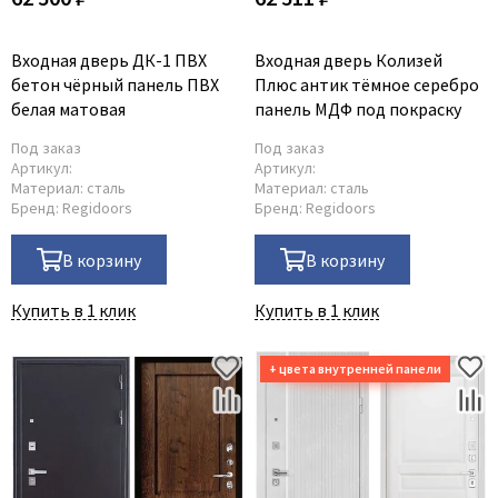
Входная дверь ДК-1 ПВХ
Входная дверь Колизей
бетон чёрный панель ПВХ
Плюс антик тёмное серебро
белая матовая
панель МДФ под покраску
Под заказ
Под заказ
Артикул:
Артикул:
Материал:
сталь
Материал:
сталь
Бренд:
Regidoors
Бренд:
Regidoors
В корзину
В корзину
Купить в 1 клик
Купить в 1 клик