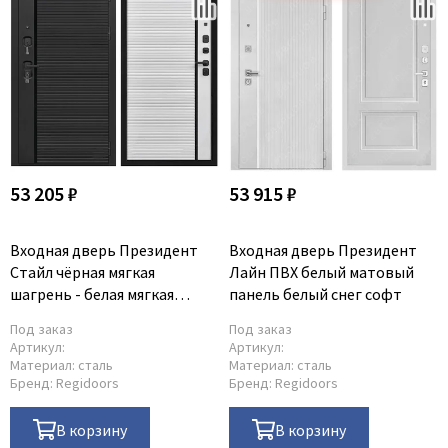
53 205 ₽
53 915 ₽
Входная дверь Президент
Входная дверь Президент
Стайл чёрная мягкая
Лайн ПВХ белый матовый
шагрень - белая мягкая
панель белый снег софт
шагрень
Под заказ
Под заказ
Артикул:
Артикул:
Материал:
сталь
Материал:
сталь
Бренд:
Regidoors
Бренд:
Regidoors
В корзину
В корзину