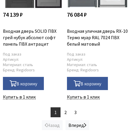
74 139 ₽
76 084 ₽
Входная дверь SOLID ПВХ
Входная уличная дверь RX-10
грей нубук абсолют софт
Термо муар RAL 7024 ПВХ
панель ПВХ антрацит
белый матовый
Под заказ
Под заказ
Артикул:
Артикул:
Материал:
сталь
Материал:
сталь
Бренд:
Regidoors
Бренд:
Regidoors
В корзину
В корзину
Купить в 1 клик
Купить в 1 клик
1
2
3
Назад
Вперед