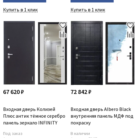
Купить в 1 клик
Купить в 1 клик
67 620 ₽
72 842 ₽
Входная дверь Колизей
Входная дверь Albero Black
Плюс антик тёмное серебро
внутренняя панель МДФ под
панель зеркало INFINITY
покраску
Под заказ
В наличии