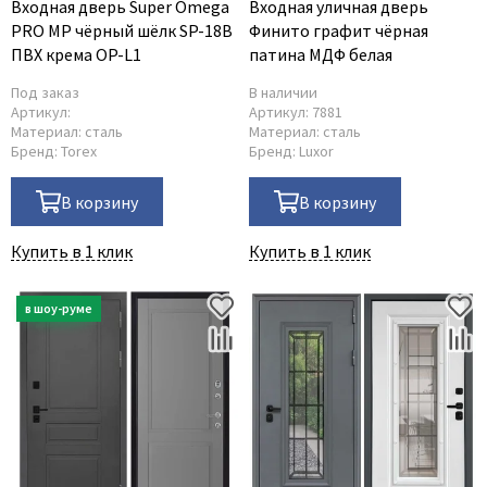
Входная дверь Super Omega
Входная уличная дверь
PRO MP чёрный шёлк SP-18B
Финито графит чёрная
ПВХ крема OP-L1
патина МДФ белая
Под заказ
В наличии
Артикул:
Артикул:
7881
Материал:
сталь
Материал:
сталь
Бренд:
Torex
Бренд:
Luxor
В корзину
В корзину
Купить в 1 клик
Купить в 1 клик