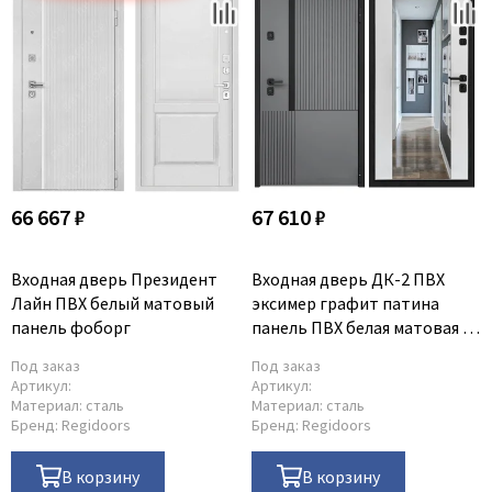
66 667 ₽
67 610 ₽
Входная дверь Президент
Входная дверь ДК-2 ПВХ
Лайн ПВХ белый матовый
эксимер графит патина
панель фоборг
панель ПВХ белая матовая с
зеркалом INFINITY
Под заказ
Под заказ
Артикул:
Артикул:
Материал:
сталь
Материал:
сталь
Бренд:
Regidoors
Бренд:
Regidoors
В корзину
В корзину