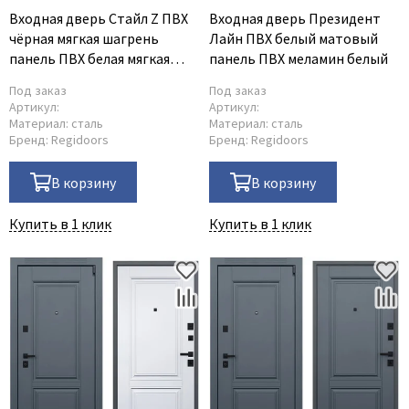
Входная дверь Стайл Z ПВХ
Входная дверь Президент
чёрная мягкая шагрень
Лайн ПВХ белый матовый
панель ПВХ белая мягкая
панель ПВХ меламин белый
шагрень с зеркалом Z
Под заказ
Под заказ
Артикул:
Артикул:
Материал:
сталь
Материал:
сталь
Бренд:
Regidoors
Бренд:
Regidoors
В корзину
В корзину
Купить в 1 клик
Купить в 1 клик