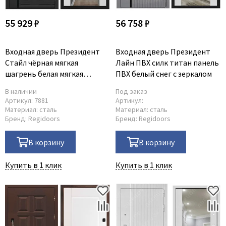
55 929 ₽
56 758 ₽
Входная дверь Президент
Входная дверь Президент
Стайл чёрная мягкая
Лайн ПВХ силк титан панель
шагрень белая мягкая
ПВХ белый снег с зеркалом
шагрень с зеркалом
В наличии
Под заказ
Артикул:
7881
Артикул:
Материал:
сталь
Материал:
сталь
Бренд:
Regidoors
Бренд:
Regidoors
В корзину
В корзину
Купить в 1 клик
Купить в 1 клик