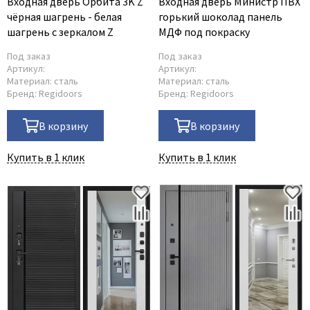
Входная дверь Орбита 3K Z
Входная дверь Министр ПВХ
чёрная шагрень - белая
горький шоколад панель
шагрень с зеркалом Z
МДФ под покраску
Под заказ
Под заказ
Артикул:
Артикул:
Материал:
сталь
Материал:
сталь
Бренд:
Regidoors
Бренд:
Regidoors
В корзину
В корзину
Купить в 1 клик
Купить в 1 клик