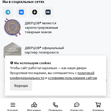
Мы в социальных сетях
ДВЕРЦОВ® является
зарегистрированным
товарным знаком
ДВЕРЦОВ® официальный
партнёр телепроекта
"Квартирный вопрос"
🍪 Мы используем cookies
Чтобы сайт работал идеально — как наши двери.
Продолжая посещение, вы соглашаетесь с
политикой
конфиденциальности
и
условиями пользования сайтом
.
2011-2026 © Дверцов.
Карта сайта
Публичная оферта
Политика
конфеденциальности
Условия использования сайта
Хорошо
Каталог
Магазины
Позвонить
Написать
Корзина