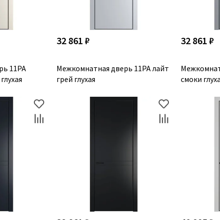
32 861 ₽
32 861 ₽
рь 11PA
Межкомнатная дверь 11PA лайт
Межкомнат
глухая
грей глухая
смоки глух