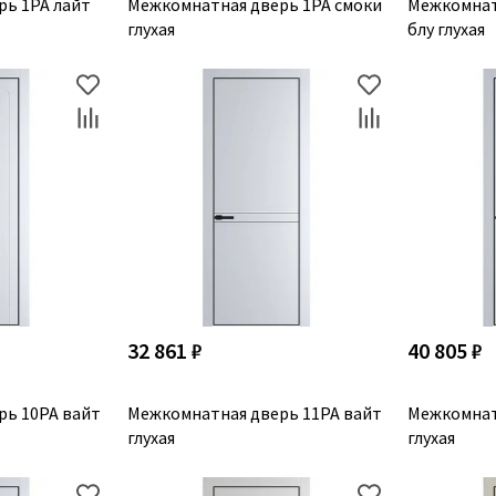
ь 1PA лайт
Межкомнатная дверь 1PA смоки
Межкомнат
глухая
блу глухая
32 861 ₽
40 805 ₽
рь 10PA вайт
Межкомнатная дверь 11PA вайт
Межкомнат
глухая
глухая