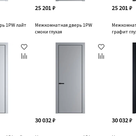
25 201 ₽
25 201 ₽
рь 1PW лайт
Межкомнатная дверь 1PW
Межкомнат
смоки глухая
графит глу
30 032 ₽
30 032 ₽