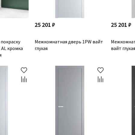
25 201 ₽
25 201 ₽
 покраску
Межкомнатная дверь 1PW вайт
Межкомнат
я AL кромка
глухая
вайт глуха
я