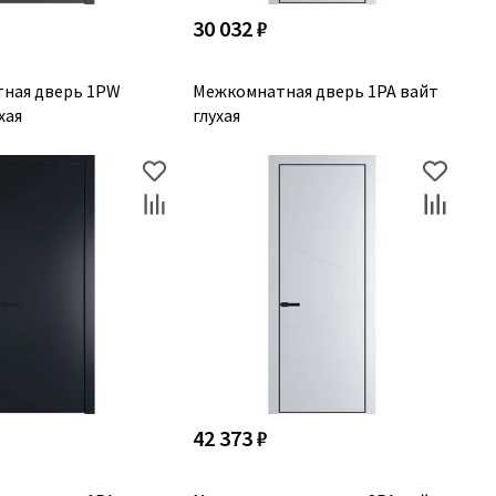
30 032 ₽
ная дверь 1PW
Межкомнатная дверь 1PA вайт
хая
глухая
42 373 ₽