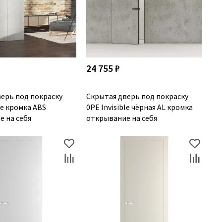
24 755 ₽
ерь под покраску
Скрытая дверь под покраску
le кромка ABS
0PE Invisible чёрная AL кромка
 на себя
открывание на себя