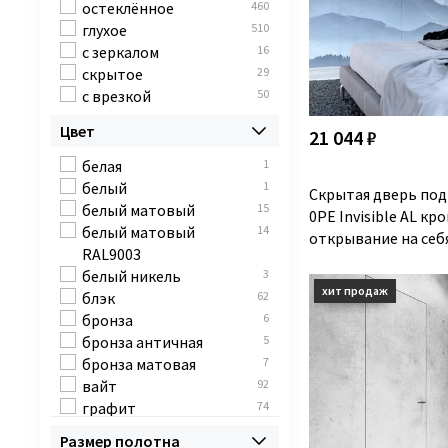
остеклённое
460
глухое
510
с зеркалом
16
скрытое
29
с врезкой
50
Цвет
21 044 ₽
белая
1
белый
1
Скрытая дверь под
белый матовый
15
0PE Invisible AL кр
белый матовый
14
открывание на себ
RAL9003
белый никель
3
блэк
62
бронза
6
бронза античная
5
бронза матовая
7
вайт
92
графит
74
деорэ
30
Размер полотна