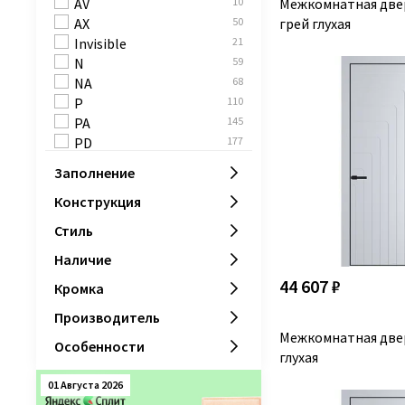
Межкомнатная двер
AV
10
чёрный матовый RAL
3
грей глухая
AX
50
9005
Invisible
21
чёрный матовый
14
N
59
RAL9005
NA
68
шампань
30
P
110
PA
145
PD
177
PM
192
Заполнение
PW
29
Конструкция
Стиль
Наличие
44 607 ₽
Кромка
Производитель
Межкомнатная две
Особенности
глухая
01 Августа 2026