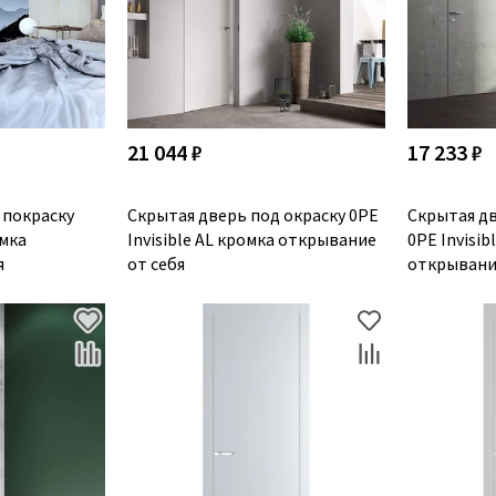
21 044 ₽
17 233 ₽
 покраску
Скрытая дверь под окраску 0PE
Скрытая дв
омка
Invisible AL кромка открывание
0PE Invisib
я
от себя
открывание