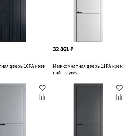
32 861 ₽
ная дверь 10PA нэви
Межкомнатная дверь 11PA крем
вайт глухая