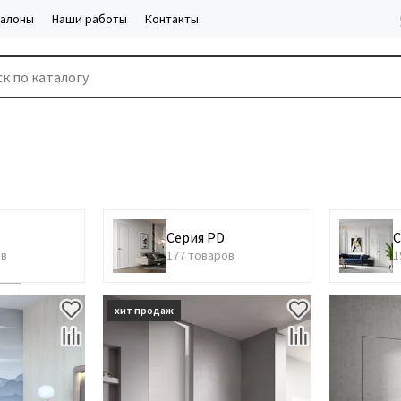
салоны
Наши работы
Контакты
Серия PD
С
ов
177 товаров
1