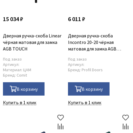
Dircode
Eclisse
15 034 ₽
6 011 ₽
El Porta
Fantom
Дверная ручка-скоба Linear
Дверная ручка-скоба
чёрная матовая для замка
Incontro 20-20 чёрная
Fimet
AGB TOUCH
матовая для замка AGB
Fratelli Cattini
TOUCH
Под заказ
Под заказ
Fuaro
Артикул:
Артикул:
Материал:
ЦАМ
Бренд:
Profil Doors
GlassTur
Бренд:
Comit
Griffwerk
Hausdoors
В корзину
В корзину
HSU
Купить в 1 клик
Купить в 1 клик
Kapelli
Krona Koblenz
Komfort Doors