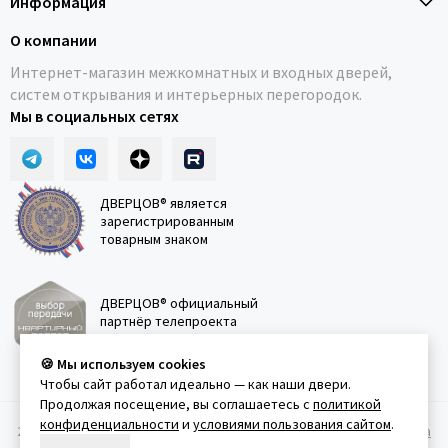
Информация
О компании
Интернет-магазин межкомнатных и входных дверей,
систем открывания и интерьерных перегородок.
Мы в социальных сетях
ДВЕРЦОВ® является
зарегистрированным
товарным знаком
ДВЕРЦОВ® официальный
партнёр телепроекта
"Квартирный вопрос"
🍪 Мы используем cookies
Чтобы сайт работал идеально — как наши двери.
Продолжая посещение, вы соглашаетесь с
политикой
конфиденциальности
и
условиями пользования сайтом
.
2011-2026 © Дверцов.
Карта сайта
Публичная оферта
Политика