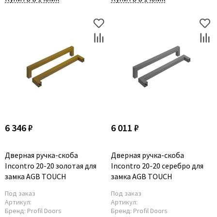
Poseidon
Profil Doors
Profilo Porte
Protector
Regidoors
STR
Torex
Tupai
Uberture
6 346 ₽
6 011 ₽
Valcomp
Venezia Unique
Дверная ручка-скоба
Дверная ручка-скоба
Verum
Incontro 20-20 золотая для
Incontro 20-20 серебро для
Viporte
замка AGB TOUCH
замка AGB TOUCH
Zadoor
Под заказ
Под заказ
Артикул:
Артикул:
Бренд:
Profil Doors
Бренд:
Profil Doors