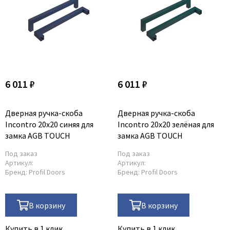
Legend
LiGa
Line Doors
Lockstyle
Luxor
Miksal
6 011 ₽
6 011 ₽
Milyana
Morelli
Дверная ручка-скоба
Дверная ручка-скоба
Ofram
Incontro 20x20 синяя для
Incontro 20x20 зелёная для
замка AGB TOUCH
замка AGB TOUCH
Optima Porte
Под заказ
Под заказ
Oro - Oro
Артикул:
Артикул:
Philips
Бренд:
Profil Doors
Бренд:
Profil Doors
Porta Di Parma
Porte Vista
В корзину
В корзину
Portika
Купить в 1 клик
Купить в 1 клик