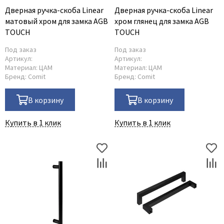
Дверная ручка-скоба Linear
Дверная ручка-скоба Linear
Adden Bau
Серия 0PE
матовый хром для замка AGB
хром глянец для замка AGB
AGB
Серия 0PA
TOUCH
TOUCH
Albero
Серия AG
Под заказ
Под заказ
Aldeghi Luigi
Фурнитура
Артикул:
Артикул:
Материал:
ЦАМ
Материал:
ЦАМ
Alvero
Бренд:
Comit
Бренд:
Comit
Archie
В корзину
В корзину
Armadillo
Aurum Doors
Купить в 1 клик
Купить в 1 клик
Belwooddoors
Bravo
Brandoors
Bussare
Comaglio
Comit
Covali