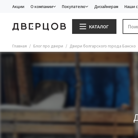
Акции
О компании
Покупателю
Дизайнерам
Наши 
КАТАЛОГ
Главная
Блог про двери
Двери болгарского города Банско
Д