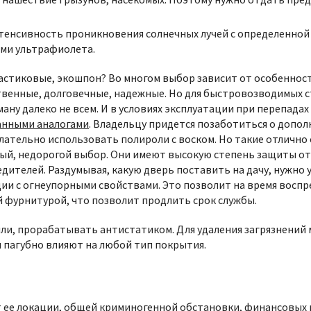
тенсивность проникновения солнечных лучей с определенной
ами ультрафиолета.
ластиковые, экошпон? Во многом выбор зависит от особенно
венные, долговечные, надежные. Но для быстровозводимых с
ману далеко не всем. И в условиях эксплуатации при перепада
анными аналогами
. Владельцу придется позаботиться о допо
елательно использовать полироли с воском. Но такие отличн
ый, недорогой выбор. Они имеют высокую степень защиты от 
дителей. Раздумывая, какую дверь поставить на дачу, нужно
и с огнеупорными свойствами. Это позволит на время воспр
й фурнитурой, что позволит продлить срок службы.
ыли, прорабатывать антистатиком. Для удаления загрязнений
 пагубно влияют на любой тип покрытия.
от ее локации, общей криминогенной обстановки, финансовых