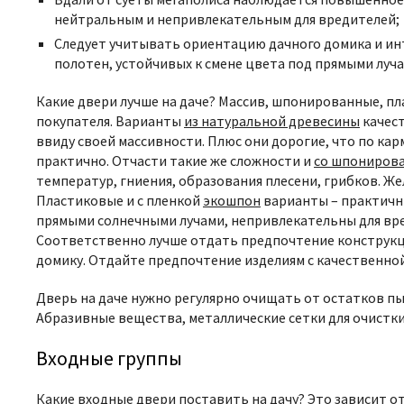
нейтральным и непривлекательным для вредителей;
Следует учитывать ориентацию дачного домика и ин
полотен, устойчивых к смене цвета под прямыми луч
Какие двери лучше на даче? Массив, шпонированные, п
покупателя. Варианты
из натуральной древесины
качест
ввиду своей массивности. Плюс они дорогие, что по кар
практично. Отчасти такие же сложности и
со шпониров
температур, гниения, образования плесени, грибков. Ж
Пластиковые и с пленкой
экошпон
варианты – практичн
прямыми солнечными лучами, непривлекательны для вре
Соответственно лучше отдать предпочтение конструкци
домику. Отдайте предпочтение изделиям с качественно
Дверь на даче нужно регулярно очищать от остатков п
Абразивные вещества, металлические сетки для очистки
Входные группы
Какие
входные двери
поставить на дачу? Это зависит 