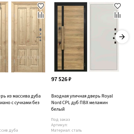
97 526 ₽
40
рь из массива дуба
Входная уличная дверь Royal
Ме
иано с сучками без
Nord CPL дуб ПВХ меламин
ду
белый
гл
Под заказ
По
Артикул:
Ар
ссив дуба
Материал:
сталь
Ма