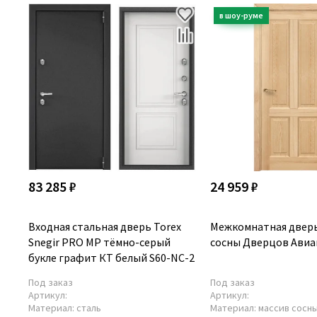
83 285 ₽
24 959 ₽
Входная стальная дверь Torex
Межкомнатная дверь
Snegir PRO MP тёмно-серый
сосны Дверцов Авиан
букле графит КТ белый S60-NC-2
Под заказ
Под заказ
Артикул:
Артикул:
Материал:
сталь
Материал:
массив сосн