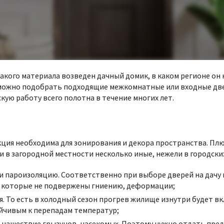
 какого материала возведен дачный домик, в каком регионе он 
м можно подобрать подходящие межкомнатные или входные дв
кую работу всего полотна в течение многих лет.
кция необходима для зонирования и декора пространства. Пл
 в загородной местности несколько иные, нежели в городских
 и пароизоляцию. Соответственно при
выборе дверей на дачу
, которые не подвержены гниению, деформации;
 То есть в холодный сезон прогрев жилище изнутри будет вкл
йчивым к перепадам температур;
 нашествие грызунов, насекомых. Поэтому нужно отдать пред