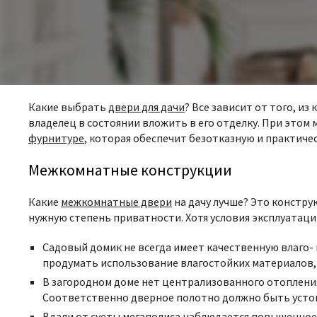
Какие выбрать
двери для дачи
? Все зависит от того, из
владелец в состоянии вложить в его отделку. При это
фурнитуре
, которая обеспечит безотказную и практичес
Межкомнатные конструкции
Какие
межкомнатные двери
на дачу лучше? Это констру
нужную степень приватности. Хотя условия эксплуатации
Садовый домик не всегда имеет качественную влаго-
продумать использование влагостойких материалов
В загородном доме нет централизованного отопления.
Соответственно дверное полотно должно быть усто
Вдали от суеты мегаполиса наблюдается повышенное