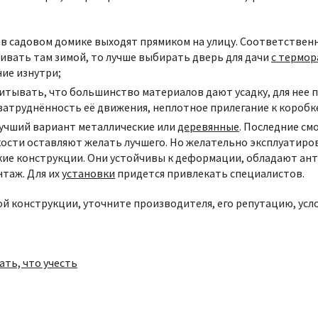
 в садовом домике выходят прямиком на улицу. Соответствен
живать там зимой, то лучше
выбирать дверь для дачи
с термо
ие изнутри;
итывать, что большинство материалов дают усадку, для нее п
ь затруднённость её движения, неплотное прилегание к короб
Лучший вариант металлические или
деревянные
. Последние см
ости оставляют желать лучшего. Но желательно эксплуатиров
ские конструкции. Они устойчивы к деформации, обладают а
таж. Для их
установки
придется привлекать специалистов.
й конструкции, уточните производителя, его репутацию, усл
ать, что учесть