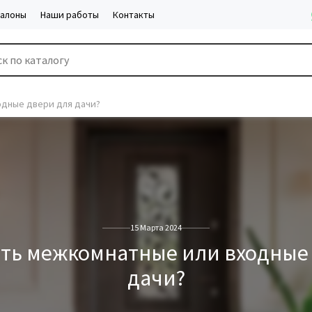
салоны
Наши работы
Контакты
одные двери для дачи?
15 Марта 2024
ть межкомнатные или входные
дачи?