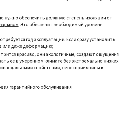
но нужно обеспечить должную степень изоляции от
разрывом
. Это обеспечит необходимый уровень
отребуется год эксплуатации. Если сразу установить
ке или даже деформацию;
отрится красиво, они экологичные, создают ощущения
ать ее в умеренном климате без экстремально низких
нтивандальными свойствами, невосприимчивы к
овия гарантийного обслуживания.