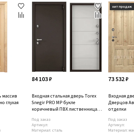
84 103 ₽
73 532 ₽
 массив
Входная стальная дверь Torex
Входная две
о глухая
Snegir PRO MP букле
Дверцов Ав
коричневый ПВХ лиственница
отделки
белая S60-C2
Под заказ
Под заказ
Артикул:
Артикул:
ы
Материал:
сталь
Материал:
ма