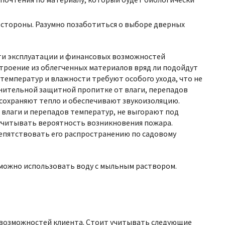
 стороны. Разумно позаботиться о выборе дверных
сти эксплуатации и финансовых возможностей
троение из облегченных материалов вряд ли подойдут
х температур и влажности требуют особого ухода, что не
лнительной защитной пропитке от влаги, перепадов
о сохраняют тепло и обеспечивают звукоизоляцию.
влаги и перепадов температур, не выгорают под
 учитывать вероятность возникновения пожара.
епятствовать его распространению по садовому
 можно использовать воду с мыльным раствором.
 возможностей клиента. Стоит учитывать следующие