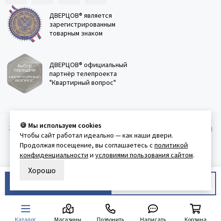
ДВЕРЦОВ® является
зарегистрированным
товарным знаком
ДВЕРЦОВ® официальный
партнёр телепроекта
"Квартирный вопрос"
🍪 Мы используем cookies
2011-2026 © Дверцов.
Карта сайта
Публичная оферта
Политика
Чтобы сайт работал идеально — как наши двери.
конфеденциальности
Условия использования сайта
Продолжая посещение, вы соглашаетесь с
политикой
конфиденциальности
и
условиями пользования сайтом
.
Хорошо
В корзину
Купить в 1 клик
Каталог
Магазины
Позвонить
Написать
Корзина