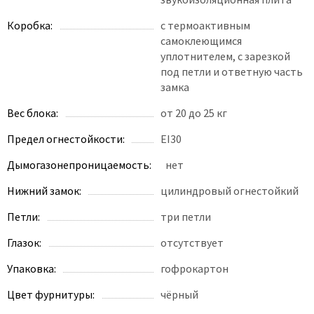
Коробка:
с термоактивным
самоклеющимся
уплотнителем, с зарезкой
под петли и ответную часть
замка
Вес блока:
от 20 до 25 кг
Предел огнестойкости:
EI30
Дымогазонепроницаемость:
нет
Нижний замок:
цилиндровый огнестойкий
Петли:
три петли
Глазок:
отсутствует
Упаковка:
гофрокартон
Цвет фурнитуры:
чёрный