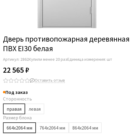
Дверь противопожарная деревянная
ПВХ EI30 белая
Артикул:
2862
Купили менее 20 раз
Единица измерения: шт
22 565 ₽
Оставить отзыв
Под заказ
Сторонность
правая
левая
Размер блока
664х2064 мм
764х2064 мм
864х2064 мм