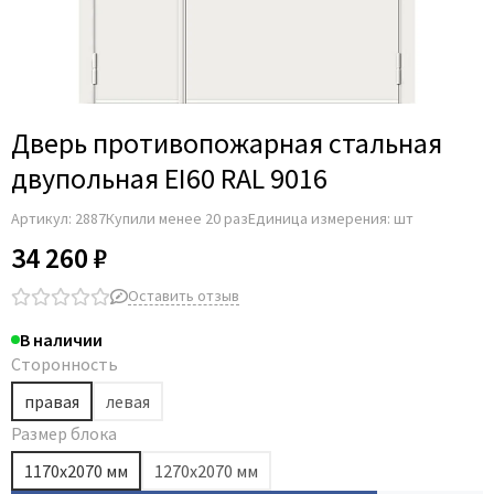
Дверь противопожарная стальная
двупольная EI60 RAL 9016
Артикул:
2887
Купили менее 20 раз
Единица измерения: шт
34 260 ₽
Оставить отзыв
В наличии
Сторонность
правая
левая
Размер блока
1170х2070 мм
1270х2070 мм