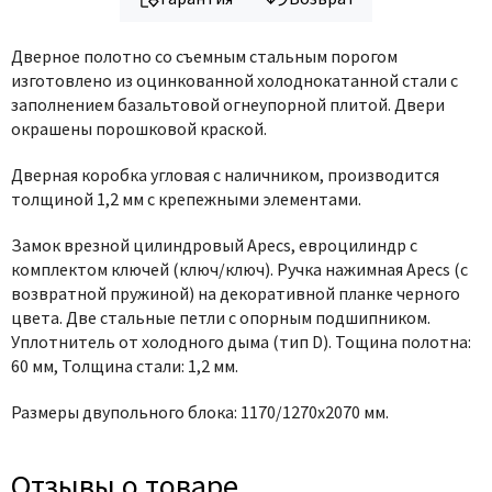
Дверное полотно со съемным стальным порогом
изготовлено
из оцинкованной холоднокатанной стали с
заполнением базальтовой огнеупорной плитой
.
Двери
окрашены порошковой краской.
Дверная коробка угловая с наличником, производится
толщиной 1,2 мм с крепежными элементами.
Замок врезной цилиндровый
Apecs
, евроцилиндр с
комплектом ключей (ключ/ключ). Ручка нажимная
Apecs
(с
возвратной пружиной) на декоративной планке черного
цвета. Две стальные петли с опорным подшипником.
Уплотнитель от холодного дыма (тип D). Тощина полотна:
60 мм, Толщина стали: 1,2 мм.
Размеры двупольного блока: 1170/1270х2070 мм.
Отзывы о товаре