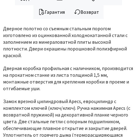
Гарантия
Возврат
Дверное полотно со съемным стальным порогом
изготовлено
из оцинкованной холоднокатанной стали с
заполнением из минераловатной плиты высокой
плотности
.
Двери окрашены порошковой полиэфирной
краской.
Дверная коробка профильная с наличником, производится
на прокатном станке из листа толщиной 1,5 мм,
монтажные отверстия для крепления коробки в проеме и
отгибаемые уши.
Замок врезной цилиндровый
Apecs
, евроцилиндр с
комплектом ключей (ключ/ключ). Ручка нажимная
Apecs
(с
возвратной пружиной) на декоративной планке черного
цвета. Две стальные петли с опорным подшипником,
обеспечивающие плавное открытие и закрытие дверей.
Уплотнитель от горячего дыма (терморасширяющаяся