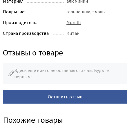
Legend
Материал:
алюминий
LiGa
Покрытие:
гальваника, эмаль
Line Doors
Производитель:
Morelli
Lockstyle
Страна производства:
Китай
Luxor
Miksal
Отзывы о товаре
Milyana
Morelli
Ofram
Здесь еще никто не оставлял отзывы. Будьте
первым!
Optima Porte
Oro - Oro
Philips
Оставить отзыв
Porta Di Parma
Porte Vista
Похожие товары
Portika