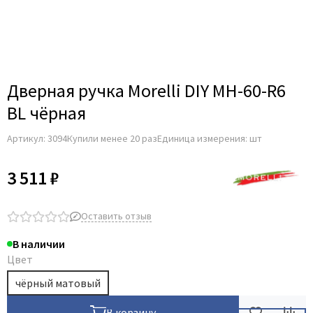
Adden Bau
AGB
Albero
Aldeghi Luigi
Дверная ручка Morelli DIY MH-60-R6
Alvero
BL чёрная
Archie
Артикул:
3094
Купили менее 20 раз
Единица измерения: шт
Armadillo
Aurum Doors
3 511 ₽
Belwooddoors
Bravo
Оставить отзыв
Brandoors
В наличии
Bussare
Цвет
Comaglio
чёрный матовый
Comit
Covali
В корзину