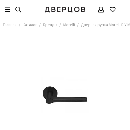
Бренды
Все товары
Главная
Каталог
Бренды
Morelli
Дверная ручка Morelli DIY 
АКМА
АСД
Владимирские двери
Дверцов
Дворецкий
Мариам
ОКА
Покрова
Сити Дорс
Текона
Ульяновские
Шейл Дорс