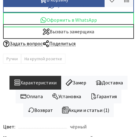
Купить в 1 клик
Dircode
Eclisse
Оформить в WhatsApp
El Porta
Вызвать замерщика
Fantom
Задать вопрос
Поделиться
Fimet
Fratelli Cattini
Ручки
На круглой розетке
Fuaro
GlassTur
Griffwerk
Характеристики
Замер
Доставка
Hausdoors
Оплата
Установка
Гарантия
HSU
Kapelli
Возврат
Акции и статьи (1)
Krona Koblenz
Цвет:
чёрный
Komfort Doors