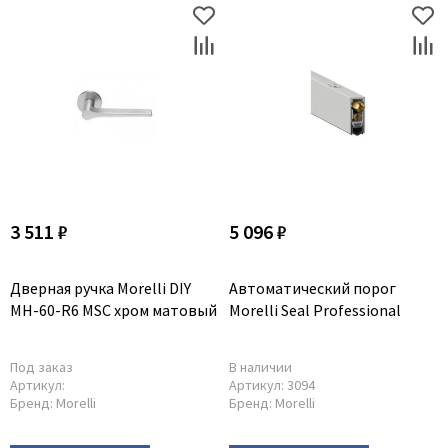
Poseidon
Profil Doors
Profilo Porte
Protector
Regidoors
STR
Torex
Tupai
3 511 ₽
5 096 ₽
Uberture
Valcomp
Дверная ручка Morelli DIY
Автоматический порог
Venezia Unique
MH-60-R6 MSC хром матовый
Morelli Seal Professional
Verum
Viporte
Под заказ
В наличии
Артикул:
Артикул:
3094
Zadoor
Бренд:
Morelli
Бренд:
Morelli