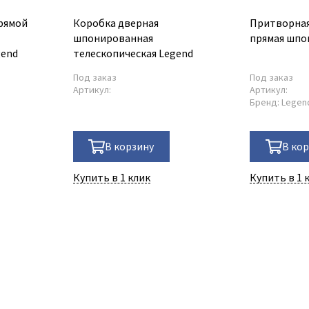
рямой
Коробка дверная
Притворная
шпонированная
прямая шпо
gend
телескопическая Legend
Под заказ
Под заказ
Артикул:
Артикул:
Бренд:
Legen
В корзину
В ко
Купить в 1 клик
Купить в 1 