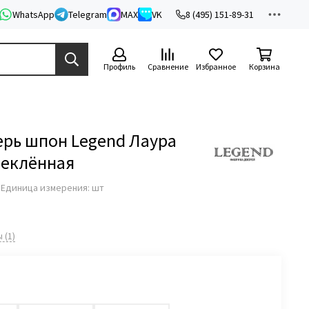
WhatsApp
Telegram
MAX
VK
8 (495) 151-89-31
Профиль
Сравнение
Избранное
Корзина
рь шпон Legend Лаура
теклённая
з
Единица измерения: шт
 (1)