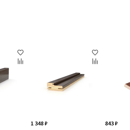
1 348 ₽
843 ₽