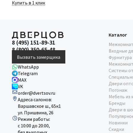
Купить в 1 клик
Каталог
8 (495) 151-89-31
Межкомнат
8 (800) 350-65-48
Входные д
Вызвать замерщика
Фурнитура
Межкомнат
WhatsApp
Системы о
Telegram
Специальн
MAX
Двери опт
VK
Погонаж
order@dvertsov.ru
Мебель из 
Адреса салонов:
Бренды
Варшавское ш., 65к1
Двери в шо
ул. Пришвина, 26
Популярно
Режим работы:
Новинки
с 10:00 до 20:00,
Скидки
без выходных