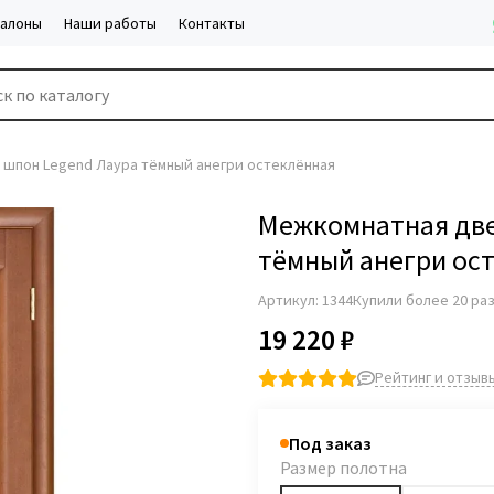
салоны
Наши работы
Контакты
 шпон Legend Лаура тёмный анегри остеклённая
Межкомнатная две
тёмный анегри ос
Артикул:
1344
Купили более 20 ра
19 220 ₽
Рейтинг и отзывы
Под заказ
Размер полотна