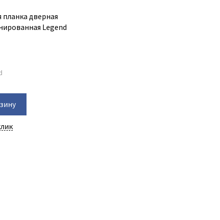
 планка дверная
нированная Legend
d
рзину
клик