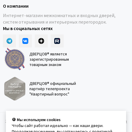
О компании
Интернет-магазин межкомнатных и входных дверей,
систем открывания и интерьерных перегородок.
Мы в социальных сетях
ДВЕРЦОВ® является
зарегистрированным
товарным знаком
ДВЕРЦОВ® официальный
партнёр телепроекта
"Квартирный вопрос"
🍪 Мы используем cookies
2011-2026 © Дверцов.
Карта сайта
Публичная оферта
Политика
Чтобы сайт работал идеально — как наши двери.
конфеденциальности
Условия использования сайта
Продолжая посещение, вы соглашаетесь с
политикой