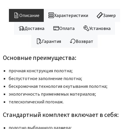
Legend
LiGa
Описание
Характеристики
Замер
Line Doors
Lockstyle
Доставка
Оплата
Установка
Luxor
Гарантия
Возврат
Miksal
Milyana
Основные преимущества:
Morelli
Ofram
прочная конструкция полотна;
Optima Porte
беспустотное заполнение полотна;
бескромочная технология окутывания полотна;
Oro - Oro
экологичность применяемых материалов;
Philips
телескопический погонаж.
Porta Di Parma
Porte Vista
Стандартный комплект включает в себя:
Portika
полотно выбранного размера;