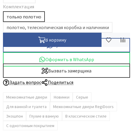
Комплектация
Dircode
только полотно
Eclisse
El Porta
полотно, телескопическая коробка и наличники
Fantom
В корзину
Fimet
Купить в 1 клик
Fratelli Cattini
Оформить в WhatsApp
Fuaro
Вызвать замерщика
GlassTur
Griffwerk
Задать вопрос
Поделиться
Hausdoors
Межкомнатные двери
Новинки
Серые
HSU
Kapelli
Для ванной и туалета
Межкомнатные двери RegiDoors
Krona Koblenz
Экошпон
Глухие в ванную
В классическом стиле
Komfort Doors
С однотонным покрытием