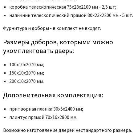
Poseidon
коробка телескопическая 75x28x2100 мм - 2,5 шт;
Profil Doors
наличник телескопический прямой 80x23x2200 мм - 5 шт.
Profilo Porte
Фурнитура и доборы - в комплект не входят.
Protector
Regidoors
Размеры доборов, которыми можно
STR
укомплектовать дверь:
Torex
100х10х2070 мм;
Tupai
150х10х2070 мм;
Uberture
200х10х2070 мм.
Valcomp
Venezia Unique
Дополнительная комплектация:
Verum
притворная планка 30x5x2400 мм;
Viporte
плинтус прямой 70х16х2800 мм.
Zadoor
Возможно изготовление дверей нестандартного размера.