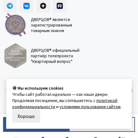
ДВЕРЦОВ® является
зарегистрированным
товарным знаком
ДВЕРЦОВ® официальный
партнёр телепроекта
"Квартирный вопрос"
🍪 Мы используем cookies
2011-2026 © Дверцов.
Карта сайта
Публичная оферта
Политика
Чтобы сайт работал идеально — как наши двери.
конфеденциальности
Условия использования сайта
Продолжая посещение, вы соглашаетесь с
политикой
конфиденциальности
и
условиями пользования сайтом
.
Хорошо
В корзину
Купить в 1 клик