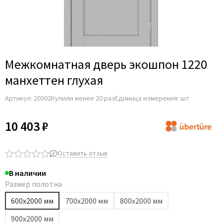
Adden Bau
AGB
Albero
Aldeghi Luigi
Межкомнатная дверь экошпон 1220
Alvero
манхеттен глухая
Archie
Артикул:
20302
Купили менее 20 раз
Единица измерения: шт
Armadillo
Aurum Doors
10 403 ₽
Belwooddoors
Bravo
Оставить отзыв
Brandoors
В наличии
Bussare
Размер полотна
Comaglio
600х2000 мм
700х2000 мм
800х2000 мм
Comit
900х2000 мм
Covali