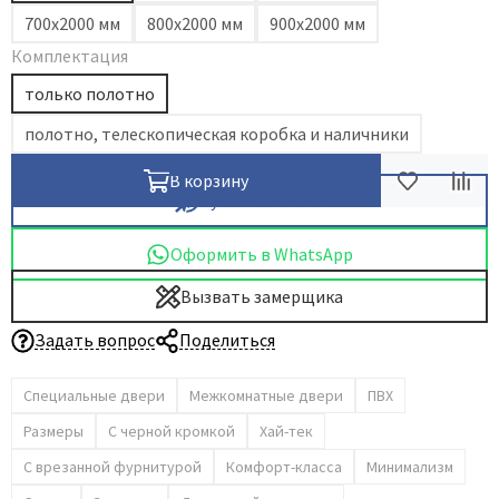
700х2000 мм
800х2000 мм
900х2000 мм
Dircode
Комплектация
Eclisse
только полотно
El Porta
Fantom
полотно, телескопическая коробка и наличники
Fimet
В корзину
Fratelli Cattini
Купить в 1 клик
Fuaro
Оформить в WhatsApp
GlassTur
Вызвать замерщика
Griffwerk
Hausdoors
Задать вопрос
Поделиться
HSU
Специальные двери
Межкомнатные двери
ПВХ
Kapelli
Размеры
С черной кромкой
Хай-тек
Krona Koblenz
Komfort Doors
С врезанной фурнитурой
Комфорт-класса
Минимализм