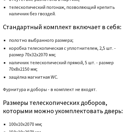
Poseidon
телескопический погонаж, позволяющий крепить
Profil Doors
наличник без гвоздей.
Profilo Porte
Стандартный комплект включает в себя:
Protector
Regidoors
полотно выбранного размера;
STR
коробка телескопическая с уплотнителем, 2,5 шт. -
Torex
размер 70x32x2070 мм;
наличник телескопический прямой, 5 шт. - размер
Tupai
70x8x2150 мм;
Uberture
защёлка магнитная WC.
Valcomp
Фурнитура и доборы - в комплект не входят.
Venezia Unique
Verum
Размеры телескопических доборов,
Viporte
которыми можно укомплектовать дверь:
Zadoor
100х10х2070 мм;
150х10х2070 мм.