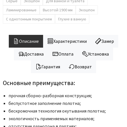
Legend
Серые
Экошпон
Для ванной и туалета
LiGa
Ламинированные
Высотой 1900 мм
Экошпон
Line Doors
С однотонным покрытием
Глухие в ванную
Lockstyle
Luxor
Описание
Характеристики
Замер
Miksal
Milyana
Доставка
Оплата
Установка
Morelli
Гарантия
Возврат
Ofram
Optima Porte
Основные преимущества:
Oro - Oro
Philips
прочная сборно-разборная конструкция;
Porta Di Parma
беcпустотное заполнение полотна;
беcкромочная технология окутывания полотна;
Porte Vista
экологичность применяемых материалов;
Portika
отсутствие разнотона в партиях;