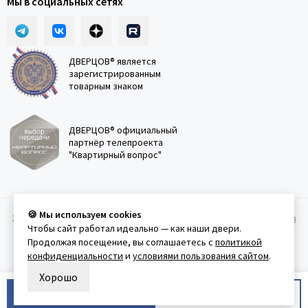
Мы в социальных сетях
ДВЕРЦОВ® является
зарегистрированным
товарным знаком
ДВЕРЦОВ® официальный
партнёр телепроекта
"Квартирный вопрос"
🍪 Мы используем cookies
2011-2026 © Дверцов.
Карта сайта
Публичная оферта
Политика
Чтобы сайт работал идеально — как наши двери.
конфеденциальности
Условия использования сайта
Продолжая посещение, вы соглашаетесь с
политикой
конфиденциальности
и
условиями пользования сайтом
.
Хорошо
В корзину
Купить в 1 клик