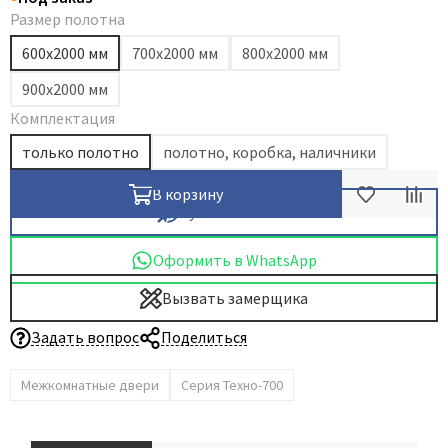
Размер полотна
Dircode
600х2000 мм
700х2000 мм
800х2000 мм
Eclisse
El Porta
900х2000 мм
Комплектация
Fantom
Fimet
только полотно
полотно, коробка, наличники
Fratelli Cattini
В корзину
Fuaro
Купить в 1 клик
GlassTur
Оформить в WhatsApp
Griffwerk
Вызвать замерщика
Hausdoors
HSU
Задать вопрос
Поделиться
Kapelli
Межкомнатные двери
Серия Техно-700
Krona Koblenz
Komfort Doors