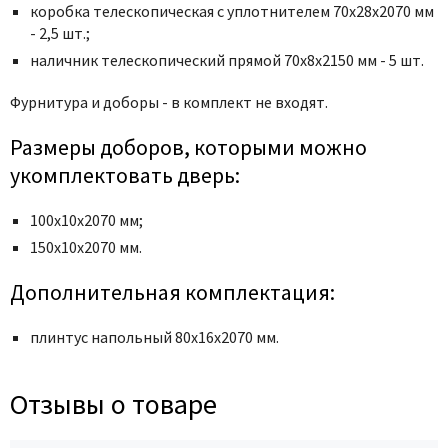
Poseidon
коробка телескопическая с уплотнителем 70x28x2070 мм
- 2,5 шт.;
Profil Doors
наличник телескопический прямой 70x8x2150 мм - 5 шт.
Profilo Porte
Protector
Фурнитура и доборы - в комплект не входят.
Regidoors
Размеры доборов, которыми можно
STR
укомплектовать дверь:
Torex
Tupai
100х10х2070 мм;
Uberture
150х10х2070 мм.
Valcomp
Дополнительная комплектация:
Venezia Unique
Verum
плинтус напольный 80х16х2070 мм.
Viporte
Zadoor
Отзывы о товаре