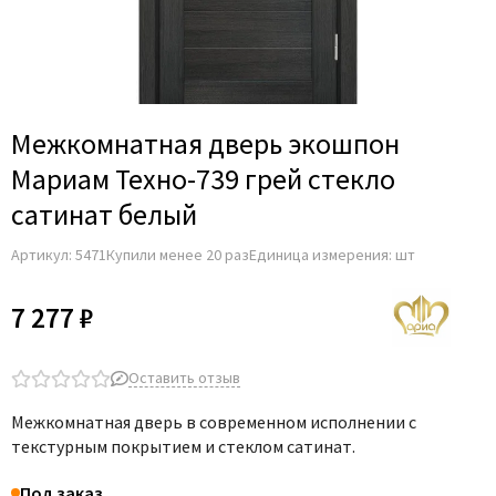
Adden Bau
AGB
Albero
Aldeghi Luigi
Межкомнатная дверь экошпон
Alvero
Мариам Техно-739 грей стекло
Archie
сатинат белый
Armadillo
Артикул:
5471
Купили менее 20 раз
Единица измерения: шт
Aurum Doors
Belwooddoors
7 277 ₽
Bravo
Brandoors
Оставить отзыв
Bussare
Межкомнатная дверь в современном исполнении с
Comaglio
текстурным покрытием и стеклом сатинат.
Comit
Под заказ
Covali