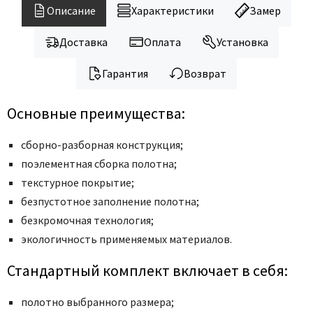
Legend
Описание
Характеристики
Замер
LiGa
Доставка
Оплата
Установка
Line Doors
Lockstyle
Гарантия
Возврат
Luxor
Miksal
Основные преимущества:
Milyana
сборно-разборная конструкция;
Morelli
поэлементная сборка полотна;
Ofram
текстурное покрытие;
Optima Porte
безпустотное заполнение полотна;
Oro - Oro
безкромочная технология;
Philips
экологичность применяемых материалов.
Porta Di Parma
Стандартный комплект включает в себя:
Porte Vista
Portika
полотно выбранного размера;