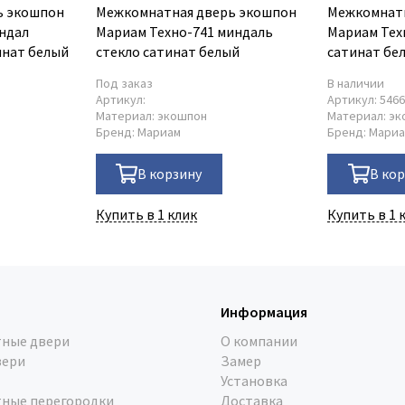
ь экошпон
Межкомнатная дверь экошпон
Межкомнатн
ндал
Мариам Техно-741 миндаль
Мариам Тех
инат белый
стекло сатинат белый
сатинат бе
Под заказ
В наличии
Артикул:
Артикул:
546
Материал:
экошпон
Материал:
эк
Бренд:
Мариам
Бренд:
Мари
В корзину
В ко
Купить в 1 клик
Купить в 1 
Информация
ные двери
О компании
вери
Замер
Установка
ные перегородки
Доставка