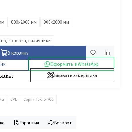
мм
800х2000 мм
900х2000 мм
но, коробка, наличники
В корзину
лик
Оформить в WhatsApp
иться
Вызвать замерщика
ла
CPL
Серия Техно-700
ка
Гарантия
Возврат