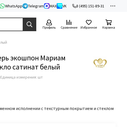
WhatsApp
Telegram
MAX
VK
8 (495) 151-89-31
Профиль
Сравнение
Избранное
Корзина
елый
ерь экошпон Мариам
екло сатинат белый
з
Единица измерения: шт
менном исполнении с текстурным покрытием и стеклом