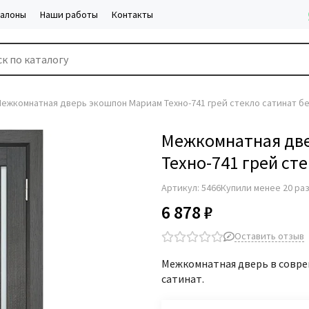
салоны
Наши работы
Контакты
ежкомнатная дверь экошпон Мариам Техно-741 грей стекло сатинат б
Межкомнатная дв
Техно-741 грей ст
Артикул:
5466
Купили менее 20 ра
6 878 ₽
Оставить отзыв
Межкомнатная дверь в совре
сатинат.