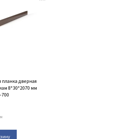
 планка дверная
иам 8*30*2070 мм
-700
ам
рзину