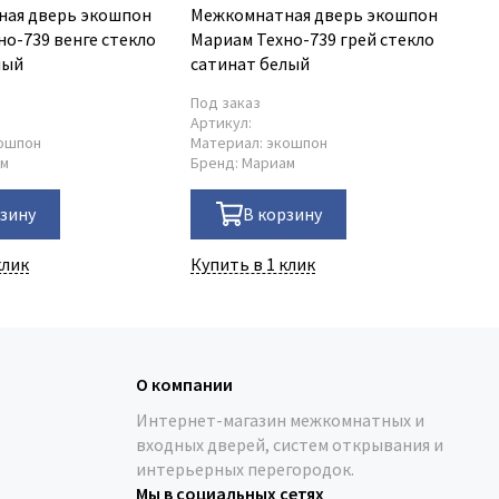
ая дверь экошпон
Межкомнатная дверь экошпон
Ме
но-739 венге стекло
Мариам Техно-739 грей стекло
Ма
лый
сатинат белый
ст
Под заказ
В 
6
Артикул:
Ар
ошпон
Материал:
экошпон
Ма
ам
Бренд:
Мариам
Бр
рзину
В корзину
клик
Купить в 1 клик
Ку
О компании
Интернет-магазин межкомнатных и
входных дверей, систем открывания и
интерьерных перегородок.
Мы в социальных сетях