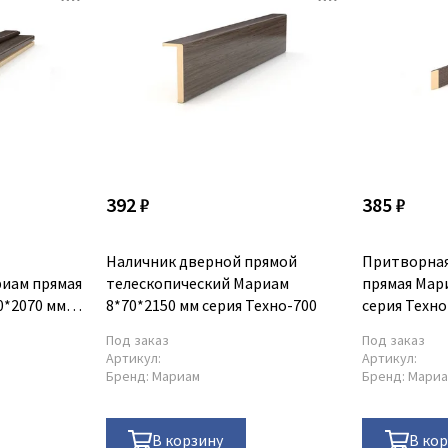
392 ₽
385 ₽
Наличник дверной прямой
Притворная
риам прямая
телескопический Мариам
прямая Мар
0*2070 мм
8*70*2150 мм серия Техно-700
серия Техно
Под заказ
Под заказ
Артикул:
Артикул:
Бренд:
Мариам
Бренд:
Мари
В корзину
В ко