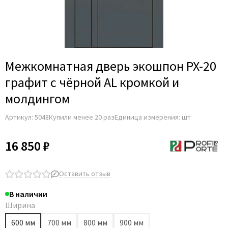
Adden Bau
AGB
Albero
Aldeghi Luigi
Межкомнатная дверь экошпон PX-20
Alvero
графит с чёрной AL кромкой и
Archie
молдингом
Armadillo
Артикул:
5048
Купили менее 20 раз
Единица измерения: шт
Aurum Doors
Belwooddoors
16 850 ₽
Bravo
Brandoors
Оставить отзыв
Bussare
В наличии
Comaglio
Ширина
Comit
600 мм
700 мм
800 мм
900 мм
Covali