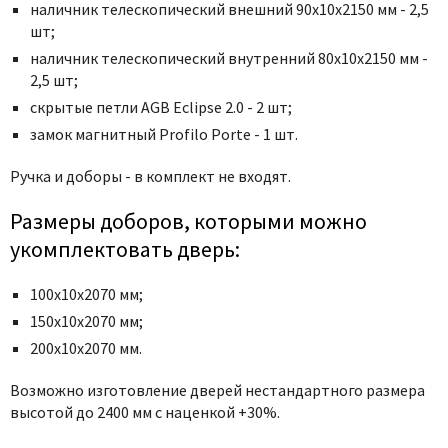
Poseidon
наличник телескопический внешний 90x10x2150 мм - 2,5
шт;
Profil Doors
наличник телескопический внутренний 80x10x2150 мм -
Profilo Porte
2,5 шт;
Protector
скрытые петли AGB Eclipse 2.0 - 2 шт;
Regidoors
замок магнитный Profilo Porte - 1 шт.
STR
Ручка и доборы - в комплект не входят.
Torex
Tupai
Размеры доборов, которыми можно
Uberture
укомплектовать дверь:
Valcomp
100х10х2070 мм;
Venezia Unique
150х10х2070 мм;
Verum
200х10х2070 мм.
Viporte
Возможно изготовление дверей нестандартного размера
Zadoor
высотой до 2400 мм с наценкой +30%.