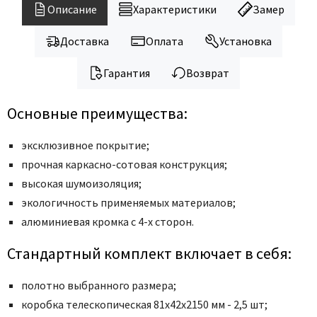
Legend
Описание
Характеристики
Замер
LiGa
Доставка
Оплата
Установка
Line Doors
Lockstyle
Гарантия
Возврат
Luxor
Miksal
Основные преимущества:
Milyana
эксклюзивное покрытие;
Morelli
прочная каркасно-сотовая конструкция;
Ofram
высокая шумоизоляция;
Optima Porte
экологичность применяемых материалов;
Oro - Oro
алюминиевая кромка с 4-х сторон.
Philips
Стандартный комплект включает в себя:
Porta Di Parma
Porte Vista
полотно выбранного размера;
Portika
коробка телескопическая 81x42x2150 мм - 2,5 шт;