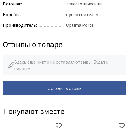
Poseidon
Погонаж:
телескопический
Profil Doors
Коробка:
с уплотнителем
Profilo Porte
Производитель:
Optima Porte
Protector
Regidoors
Отзывы о товаре
STR
Torex
Tupai
Здесь еще никто не оставлял отзывы. Будьте
первым!
Uberture
Valcomp
Venezia Unique
Оставить отзыв
Verum
Viporte
Покупают вместе
Zadoor