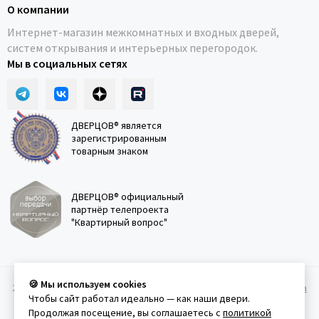
О компании
Интернет-магазин межкомнатных и входных дверей,
систем открывания и интерьерных перегородок.
Мы в социальных сетях
ДВЕРЦОВ® является
зарегистрированным
товарным знаком
ДВЕРЦОВ® официальный
партнёр телепроекта
"Квартирный вопрос"
🍪 Мы используем cookies
2011-2026 © Дверцов.
Карта сайта
Публичная оферта
Политика
Чтобы сайт работал идеально — как наши двери.
конфеденциальности
Условия использования сайта
Продолжая посещение, вы соглашаетесь с
политикой