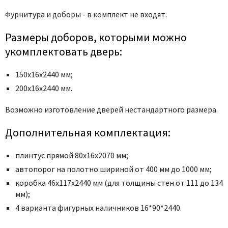
Poseidon
Фурнитура и доборы - в комплект не входят.
Profil Doors
Profilo Porte
Размеры доборов, которыми можно
Protector
укомплектовать дверь:
Regidoors
150х16х2440 мм;
STR
200х16х2440 мм.
Torex
Tupai
Возможно изготовление дверей нестандартного размера.
Uberture
Дополнительная комплектация:
Valcomp
Venezia Unique
плинтус прямой 80х16х2070 мм;
автопорог на полотно шириной от 400 мм до 1000 мм;
Verum
коробка 46x117x2440 мм (для толщины стен от 111 до 134
Viporte
мм);
Zadoor
4 варианта фигурных наличников 16*90*2440.