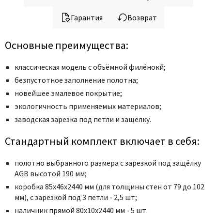
Legend
LiGa
Гарантия
Возврат
Line Doors
Основные преимущества:
Lockstyle
Luxor
классическая модель с объёмной филёнокй;
Miksal
безпустотное заполнение полотна;
Milyana
новейшее эмалевое покрытие;
Morelli
экологичность применяемых материалов;
Ofram
заводская зарезка под петли и защёлку.
Optima Porte
Стандартный комплект включает в себя:
Oro - Oro
Philips
полотно выбранного размера с зарезкой под защёлку
AGB высотой 190 мм;
Porta Di Parma
коробка 85x46x2440 мм (для толщины стен от 79 до 102
Porte Vista
мм), с зарезкой под 3 петли - 2,5 шт;
Portika
наличник прямой 80x10x2440 мм - 5 шт.