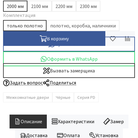
2000 мм
2100 мм
2200 мм
2300 мм
Dircode
Комплектация
Eclisse
только полотно
полотно, коробка, наличники
El Porta
Fantom
В корзину
Купить в 1 клик
Fimet
Fratelli Cattini
Оформить в WhatsApp
Fuaro
Вызвать замерщика
GlassTur
Задать вопрос
Поделиться
Griffwerk
Hausdoors
Межкомнатные двери
Чёрные
Серия PD
HSU
Kapelli
Krona Koblenz
Описание
Характеристики
Замер
Komfort Doors
Доставка
Оплата
Установка