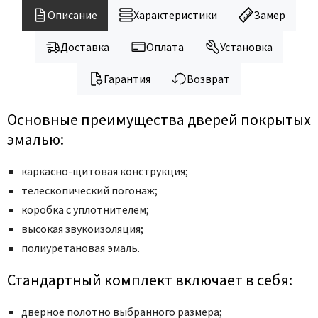
Legend
Описание
Характеристики
Замер
LiGa
Line Doors
Доставка
Оплата
Установка
Lockstyle
Гарантия
Возврат
Luxor
Miksal
Основные преимущества дверей покрытых
Milyana
эмалью:
Morelli
каркасно-щитовая конструкция;
Ofram
телескопический погонаж;
Optima Porte
коробка с уплотнителем;
Oro - Oro
высокая звукоизоляция;
Philips
полиуретановая эмаль.
Porta Di Parma
Стандартный комплект включает в себя:
Porte Vista
Portika
дверное полотно выбранного размера;