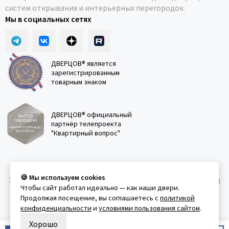
систем открывания и интерьерных перегородок.
Мы в социальных сетях
ДВЕРЦОВ® является
зарегистрированным
товарным знаком
ДВЕРЦОВ® официальный
партнёр телепроекта
"Квартирный вопрос"
🍪 Мы используем cookies
2011-2026 © Дверцов.
Карта сайта
Публичная оферта
Политика
Чтобы сайт работал идеально — как наши двери.
конфеденциальности
Условия использования сайта
Продолжая посещение, вы соглашаетесь с
политикой
конфиденциальности
и
условиями пользования сайтом
.
Хорошо