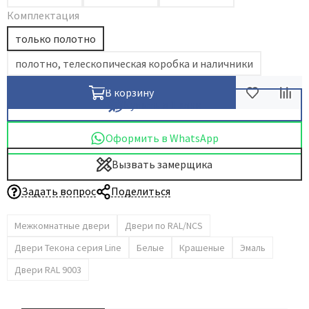
Комплектация
Dircode
только полотно
Eclisse
El Porta
полотно, телескопическая коробка и наличники
Fantom
В корзину
Fimet
Купить в 1 клик
Fratelli Cattini
Оформить в WhatsApp
Fuaro
Вызвать замерщика
GlassTur
Griffwerk
Задать вопрос
Поделиться
Hausdoors
Межкомнатные двери
Двери по RAL/NCS
HSU
Kapelli
Двери Текона серия Line
Белые
Крашеные
Эмаль
Krona Koblenz
Двери RAL 9003
Komfort Doors