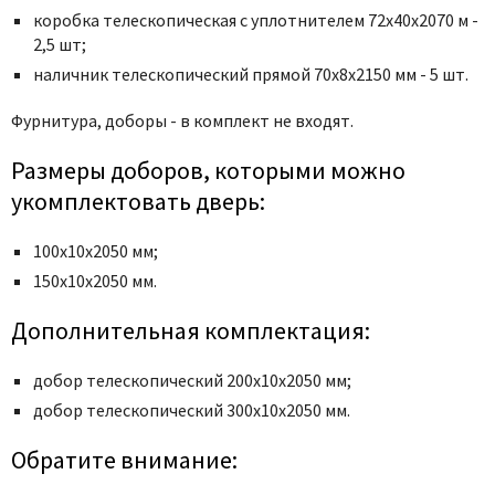
Poseidon
коробка телескопическая с уплотнителем 72x40x2070 м -
Profil Doors
2,5 шт;
Profilo Porte
наличник телескопический прямой 70x8x2150 мм - 5 шт.
Protector
Фурнитура, доборы - в комплект не входят.
Regidoors
Размеры доборов, которыми можно
STR
укомплектовать дверь:
Torex
Tupai
100х10х2050 мм;
Uberture
150х10х2050 мм.
Valcomp
Дополнительная комплектация:
Venezia Unique
Verum
добор телескопический 200х10х2050 мм;
Viporte
добор телескопический 300х10х2050 мм.
Zadoor
Обратите внимание: