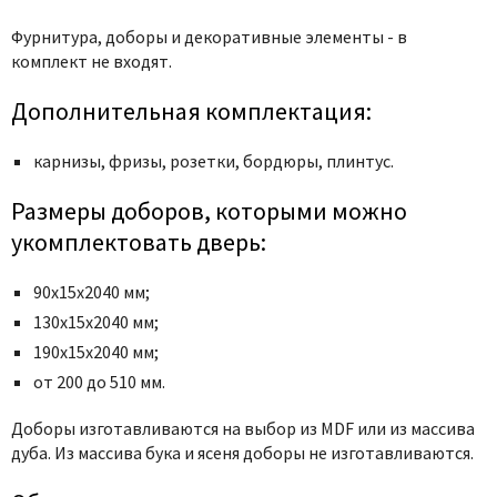
Poseidon
Фурнитура, доборы и декоративные элементы - в
Profil Doors
комплект не входят.
Profilo Porte
Protector
Дополнительная комплектация:
Regidoors
карнизы, фризы, розетки, бордюры, плинтус.
STR
Torex
Размеры доборов, которыми можно
Tupai
укомплектовать дверь:
Uberture
90х15х2040 мм;
Valcomp
130х15х2040 мм;
Venezia Unique
190х15х2040 мм;
Verum
от 200 до 510 мм.
Viporte
Доборы изготавливаются на выбор из MDF или из массива
Zadoor
дуба. Из массива бука и ясеня доборы не изготавливаются.