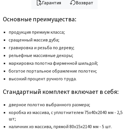
Legend
Гарантия
Возврат
LiGa
Line Doors
Основные преимущества:
Lockstyle
продукция премиум класса;
Luxor
сращенный массив дуба;
Miksal
гравировка и резьба по дереву;
Milyana
рельефные массивные декоры;
Morelli
маркировка полотна фирменной шильдой;
Ofram
богатое портальное обрамление полотен;
Optima Porte
высокий процент ручного труда.
Oro - Oro
Стандартный комплект включает в себя:
Philips
Porta Di Parma
дверное полотно выбранного размера;
коробка из массива, с уплотнителем 75x40x2040 мм - 2,5
Porte Vista
шт;
Portika
наличник из массива, прямой 80x15x2140 мм - 5 шт.