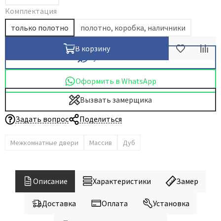
Комплектация
Dircode
только полотно
полотно, коробка, наличники
Eclisse
El Porta
В корзину
Купить в 1 клик
Fantom
Fimet
Оформить в WhatsApp
Fratelli Cattini
Вызвать замерщика
Fuaro
GlassTur
Задать вопрос
Поделиться
Griffwerk
Межкомнатные двери
Массив
Дуб
Hausdoors
HSU
Kapelli
Описание
Характеристики
Замер
Krona Koblenz
Доставка
Оплата
Установка
Komfort Doors