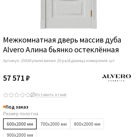
Adden Bau
AGB
Albero
Aldeghi Luigi
Межкомнатная дверь массив дуба
Alvero
Alvero Алина бьянко остеклённая
Archie
Артикул:
2563
Купили менее 20 раз
Единица измерения: шт
Armadillo
Aurum Doors
57 571 ₽
Belwooddoors
Bravo
Оставить отзыв
Brandoors
Под заказ
Bussare
Размер полотна
Comaglio
600х2000 мм
700х2000 мм
800х2000 мм
Comit
900х2000 мм
Covali