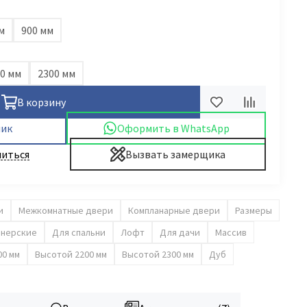
м
900 мм
0 мм
2300 мм
В корзину
лик
Оформить в WhatsApp
иться
Вызвать замерщика
и
Межкомнатные двери
Компланарные двери
Размеры
нерские
Для спальни
Лофт
Для дачи
Массив
00 мм
Высотой 2200 мм
Высотой 2300 мм
Дуб