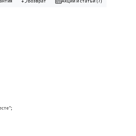
антия
Возврат
Акции и статьи (7)
есте";