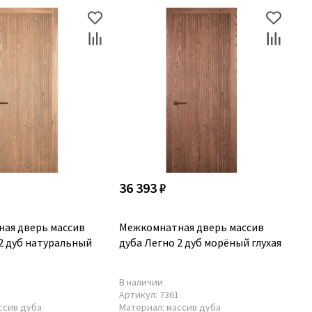
36 393 ₽
ая дверь массив
Межкомнатная дверь массив
 2 дуб натуральный
дуба Легно 2 дуб морёный глухая
В наличии
1
Артикул:
7361
ссив дуба
Материал:
массив дуба