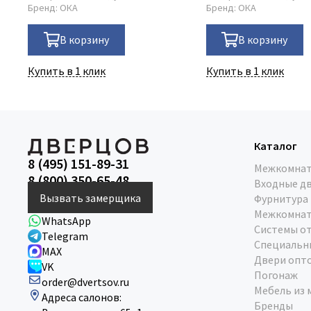
Бренд:
ОКА
Бренд:
ОКА
В корзину
В корзину
Купить в 1 клик
Купить в 1 клик
Каталог
8 (495) 151-89-31
Межкомнат
8 (800) 350-65-48
Входные д
Вызвать замерщика
Фурнитура
Межкомнат
WhatsApp
Системы о
Telegram
Специальн
MAX
Двери опт
VK
Погонаж
order@dvertsov.ru
Мебель из 
Адреса салонов:
Бренды