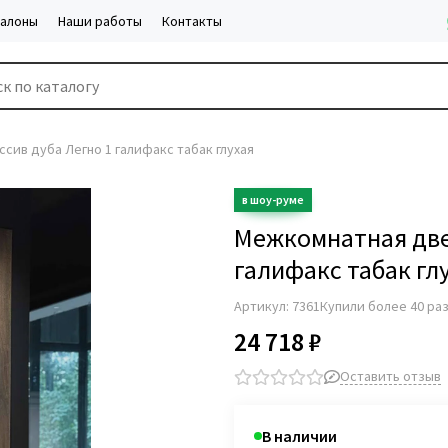
салоны
Наши работы
Контакты
сив дуба Легно 1 галифакс табак глухая
Межкомнатная две
галифакс табак гл
Артикул:
7361
Купили более 40 ра
24 718 ₽
Оставить отзыв
В наличии