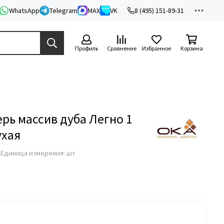
WhatsApp
Telegram
MAX
VK
8 (495) 151-89-31
Профиль
Сравнение
Избранное
Корзина
рь массив дуба Легно 1
ухая
з
Единица измерения: шт