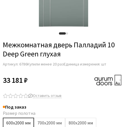
Adden Bau
AGB
Albero
Aldeghi Luigi
Alvero
Межкомнатная дверь Палладий 10
Archie
Deep Green глухая
Armadillo
Артикул:
6786
Купили менее 20 раз
Единица измерения: шт
Aurum Doors
Belwooddoors
33 181 ₽
Bravo
Brandoors
Оставить отзыв
Bussare
Под заказ
Comaglio
Размер полотна
Comit
600х2000 мм
700х2000 мм
800х2000 мм
Covali