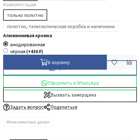
Комплектация
Dircode
только полотно
Eclisse
полотно, телескопическая коробка и наличники
El Porta
Алюминиевая кромка
Fantom
анодированная
Fimet
чёрная
(+
430 ₽
)
Fratelli Cattini
В корзину
Fuaro
Купить в 1 клик
GlassTur
Оформить в WhatsApp
Griffwerk
Hausdoors
Вызвать замерщика
HSU
Задать вопрос
Поделиться
Kapelli
Krona Koblenz
Межкомнатные двери
Komfort Doors