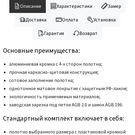
Legend
Описание
Характеристики
Замер
LiGa
Line Doors
Доставка
Оплата
Установка
Lockstyle
Гарантия
Возврат
Luxor
Miksal
Основные преимущества:
Milyana
Morelli
алюминиевая кромка с 4-х сторон полотна;
прочная каркасно-щитовая конструкция;
Ofram
сотовое заполнение полотна;
Optima Porte
однотонное матовое покрытие с защитным УФ-лаком;
Oro - Oro
экологичность применяемых материалов;
Philips
заводская зарезка под петли AGB 2.0 и замок AGB 196.
Porta Di Parma
Стандартный комплект включает в себя:
Porte Vista
Portika
полотно выбранного размера с пластиковой кромкой