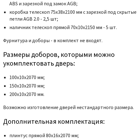
Poseidon
ABS и зарезкой под замок AGB;
Profil Doors
коробка телескоп 75x38x2100 мм с зарезкой под скрытые
петли AGB 2.0 - 2,5 шт;
Profilo Porte
наличник телескоп прямой 70x10x2150 мм - 5 шт.
Protector
Regidoors
Фурнитура и доборы - в комплект не входят.
STR
Размеры доборов, которыми можно
Torex
укомплектовать дверь:
Tupai
Uberture
100х10х2070 мм;
Valcomp
150х10х2070 мм;
200х10х2070 мм.
Venezia Unique
Verum
Возможно изготовление дверей нестандартного размера.
Viporte
Дополнительная комплектация:
Zadoor
плинтус прямой 80х16х2070 мм;