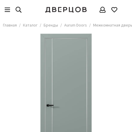
Бренды
Все товары
Главная
Каталог
Бренды
Aurum Doors
Межкомнатная дверь 
АКМА
АСД
Владимирские двери
Дверцов
Дворецкий
Мариам
ОКА
Покрова
Сити Дорс
Текона
Ульяновские
Шейл Дорс