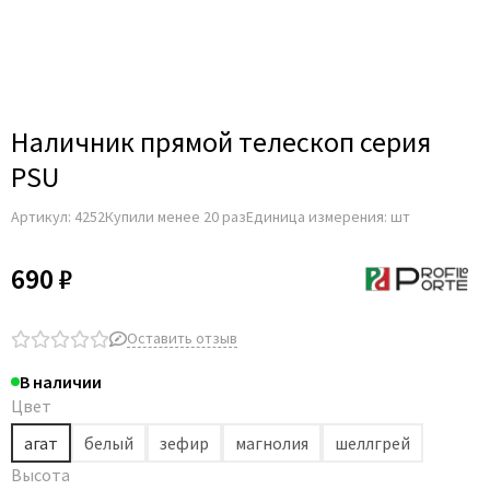
Profil Doors
Profilo Porte
Uberture
Владимирский погонаж
Наличник прямой телескоп серия
Погонаж экошпон Zadoor
PSU
Артикул:
4252
Купили менее 20 раз
Единица измерения: шт
690 ₽
Оставить отзыв
В наличии
Цвет
агат
белый
зефир
магнолия
шеллгрей
Высота