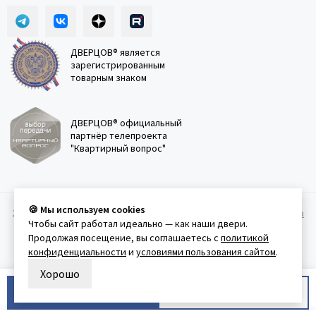
ДВЕРЦОВ® является
зарегистрированным
товарным знаком
ДВЕРЦОВ® официальный
партнёр телепроекта
"Квартирный вопрос"
🍪 Мы используем cookies
2011-2026 © Дверцов.
Карта сайта
Публичная оферта
Политика
Чтобы сайт работал идеально — как наши двери.
конфеденциальности
Условия использования сайта
Продолжая посещение, вы соглашаетесь с
политикой
конфиденциальности
и
условиями пользования сайтом
.
Хорошо
В корзину
Купить в 1 клик