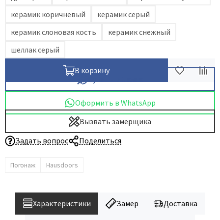
керамик коричневый
керамик серый
керамик слоновая кость
керамик снежный
шеллак серый
В корзину
Купить в 1 клик
Оформить в WhatsApp
Вызвать замерщика
Задать вопрос
Поделиться
Погонаж
Hausdoors
Характеристики
Замер
Доставка