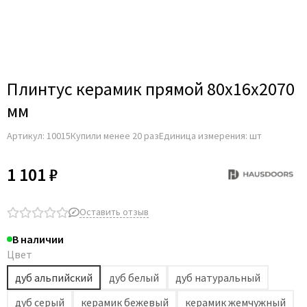
Profil Doors
Profilo Porte
Uberture
Владимирский погонаж
Плинтус керамик прямой 80х16х2070
Погонаж экошпон Zadoor
мм
Артикул:
10015
Купили менее 20 раз
Единица измерения: шт
1 101 ₽
Оставить отзыв
В наличии
Цвет
дуб альпийский
дуб белый
дуб натуральный
дуб серый
керамик бежевый
керамик жемчужный