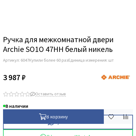
Для строительных дверей
Итальянская
СКУД на дверь
Ручка для межкомнатной двери
Archie SO1O 47HH белый никель
Артикул:
6047
Купили более 60 раз
Единица измерения: шт
3 987 ₽
Оставить отзыв
В наличии
В корзину
Купить в 1 клик